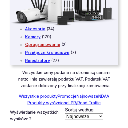
Akcesoria
(34)
Kamery
(179)
Oprogramowanie
(2)
Przełączniki sieciowe
(7)
Rejestratory
(27)
Wszystkie ceny podane na stronie są cenami
netto i nie zawierają podatku VAT. Podatek VAT
zostanie doliczony przy finalizacji zamówienia.
Wszystkie produkty
Promocje
Najnowsze
NDAA
Produkty wyróżnione
LPR/Road Traffic
Sortuj według
Wyświetlanie wszystkich
Posortowane
wyników: 2
według