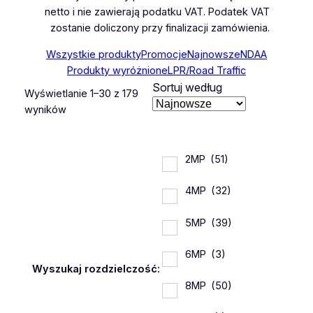
netto i nie zawierają podatku VAT. Podatek VAT
zostanie doliczony przy finalizacji zamówienia.
Wszystkie produkty
Promocje
Najnowsze
NDAA
Produkty wyróżnione
LPR/Road Traffic
Sortuj według
Wyświetlanie 1–30 z 179
Posortowane
wyników
według
najnowszych
2MP
(51)
4MP
(32)
5MP
(39)
6MP
(3)
Wyszukaj rozdzielczość:
8MP
(50)