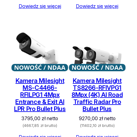
Dowiedz się więcej
Dowiedz się więcej
NOWOŚĆ / NDAA
NOWOŚĆ / NDAA
Kamera Milesight
Kamera Milesight
MS-C4466-
TS8266-RFIVPG1
RFILPG1 4Mpx
8Mpx (4K) AI Road
Entrance & Exit AI
Traffic Radar Pro
LPR Pro Bullet Plus
Bullet Plus
3795,00
zł
netto
9270,00
zł
netto
(
4667,85
zł
brutto)
(
11402,10
zł
brutto)
Dowiedz się więcej
Dowiedz się więcej