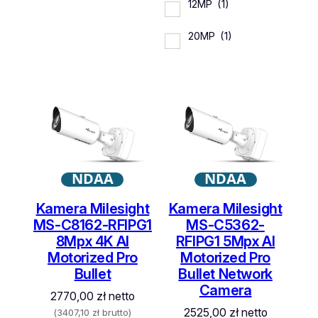
12MP
(1)
20MP
(1)
NDAA
NDAA
Kamera Milesight
Kamera Milesight
MS-C8162-RFIPG1
MS-C5362-
8Mpx 4K AI
RFIPG1 5Mpx AI
Motorized Pro
Motorized Pro
Bullet
Bullet Network
Camera
2770,00
zł
netto
2525,00
zł
netto
(
3407,10
zł
brutto)