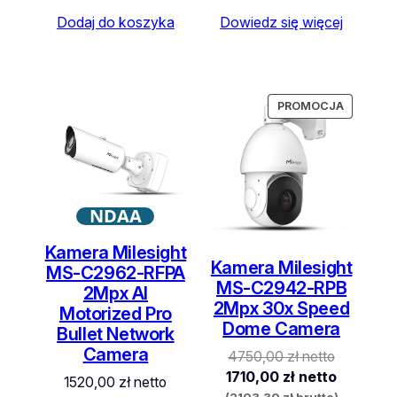
Dodaj do koszyka
Dowiedz się więcej
PRODUK
PRODUK
PROMOCJA
PROMOCJA
W
W
PROMOCJ
PROMOCJ
NDAA
Kamera Milesight
Kamera Milesight
MS-C2962-RFPA
MS-C2942-RPB
2Mpx AI
2Mpx 30x Speed
Motorized Pro
Dome Camera
Bullet Network
Camera
4750,00
zł
netto
1710,00
zł
netto
1520,00
zł
netto