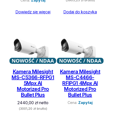
Cena:
Zapytaj
(
3905,25
zł
brutto)
Dowiedz się więcej
Dodaj do koszyka
NOWOŚĆ / NDAA
NOWOŚĆ / NDAA
Kamera Milesight
Kamera Milesight
MS-C5366-RFPG1
MS-C4466-
5Mpx AI
RFIPG1 4Mpx AI
Motorized Pro
Motorized Pro
Bullet Plus
Bullet Plus
2440,00
zł
netto
Cena:
Zapytaj
(
3001,20
zł
brutto)