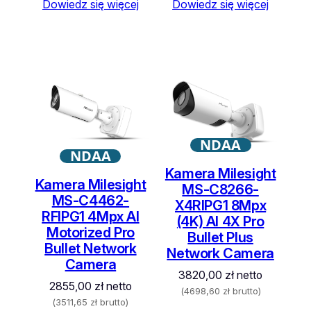
Dowiedz się więcej
Dowiedz się więcej
NDAA
NDAA
Kamera Milesight
Kamera Milesight
MS-C8266-
MS-C4462-
X4RIPG1 8Mpx
RFIPG1 4Mpx AI
(4K) AI 4X Pro
Motorized Pro
Bullet Plus
Bullet Network
Network Camera
Camera
3820,00
zł
netto
2855,00
zł
netto
(
4698,60
zł
brutto)
(
3511,65
zł
brutto)