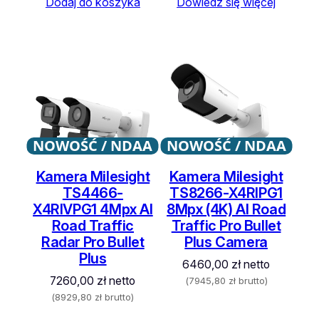
Dodaj do koszyka
Dowiedz się więcej
NOWOŚĆ / NDAA
NOWOŚĆ / NDAA
Kamera Milesight
Kamera Milesight
TS4466-
TS8266-X4RIPG1
X4RIVPG1 4Mpx AI
8Mpx (4K) AI Road
Road Traffic
Traffic Pro Bullet
Radar Pro Bullet
Plus Camera
Plus
6460,00
zł
netto
7260,00
zł
netto
(
7945,80
zł
brutto)
(
8929,80
zł
brutto)