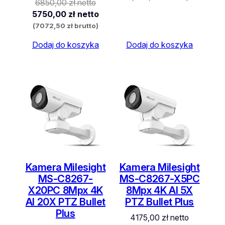
6850,00
zł
netto
5750,00
zł
netto
(
7072,50
zł
brutto)
Dodaj do koszyka
Dodaj do koszyka
Kamera Milesight
Kamera Milesight
MS-C8267-
MS-C8267-X5PC
X20PC 8Mpx 4K
8Mpx 4K AI 5X
AI 20X PTZ Bullet
PTZ Bullet Plus
Plus
4175,00
zł
netto