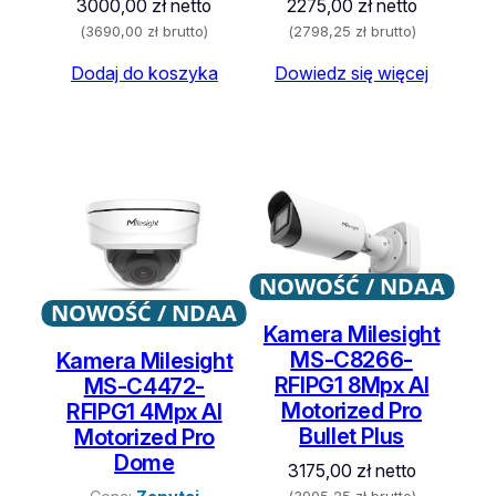
3000,00
zł
netto
2275,00
zł
netto
(
3690,00
zł
brutto)
(
2798,25
zł
brutto)
Dodaj do koszyka
Dowiedz się więcej
NOWOŚĆ / NDAA
NOWOŚĆ / NDAA
Kamera Milesight
MS-C8266-
Kamera Milesight
RFIPG1 8Mpx AI
MS-C4472-
Motorized Pro
RFIPG1 4Mpx AI
Bullet Plus
Motorized Pro
Dome
3175,00
zł
netto