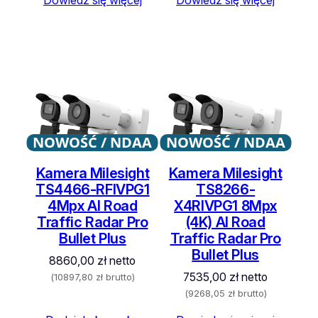
NOWOŚĆ / NDAA
NOWOŚĆ / NDAA
Kamera Milesight
Kamera Milesight
TS4466-RFIVPG1
TS8266-
4Mpx AI Road
X4RIVPG1 8Mpx
Traffic Radar Pro
(4K) AI Road
Bullet Plus
Traffic Radar Pro
Bullet Plus
8860,00
zł
netto
7535,00
zł
netto
(
10897,80
zł
brutto)
(
9268,05
zł
brutto)