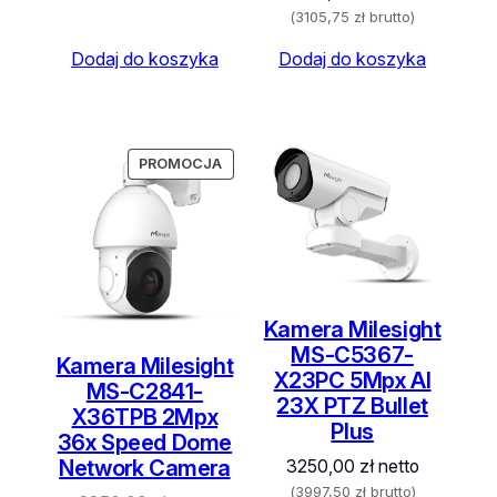
(
3105,75
zł
brutto)
Dodaj do koszyka
Dodaj do koszyka
PRODUKT
PRODUKT
PROMOCJA
PROMOCJA
W
W
PROMOCJI
PROMOCJI
Kamera Milesight
MS-C5367-
Kamera Milesight
X23PC 5Mpx AI
MS-C2841-
23X PTZ Bullet
X36TPB 2Mpx
Plus
36x Speed Dome
Network Camera
3250,00
zł
netto
(
3997,50
zł
brutto)