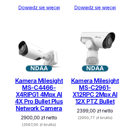
Dowiedz się więcej
Dowiedz się więcej
NDAA
NDAA
Kamera Milesight
Kamera Milesight
MS-C4466-
MS-C2961-
X4RIPG1 4Mpx AI
X12RPC 2Mpx AI
4X Pro Bullet Plus
12X PTZ Bullet
Network Camera
2399,00
zł
netto
2900,00
zł
netto
(
2950,77
zł
brutto)
(
3567,00
zł
brutto)