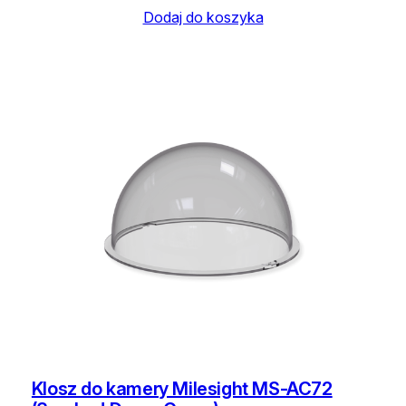
Dodaj do koszyka
t
)
Klosz do kamery Milesight MS-AC72