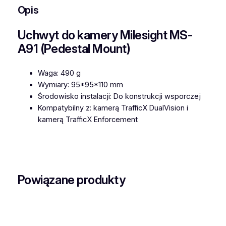
Opis
w
y
Uchwyt do kamery Milesight MS-
t
d
A91 (Pedestal Mount)
o
k
Waga: 490 g
a
Wymiary: 95*95*110 mm
m
Środowisko instalacji: Do konstrukcji wsporczej
e
Kompatybilny z: kamerą TrafficX DualVision i
r
kamerą TrafficX Enforcement
y
M
i
l
e
Powiązane produkty
s
i
g
h