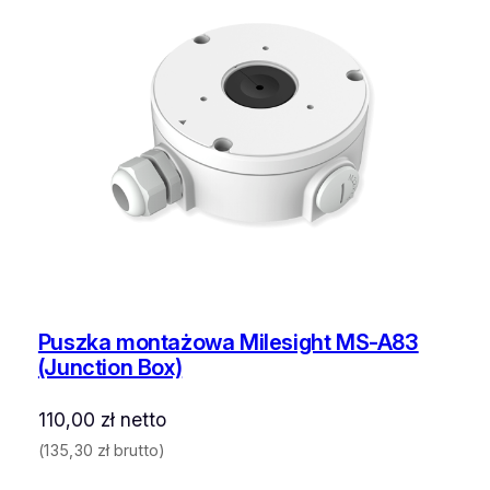
t
M
S
-
A
9
1
(
P
e
d
e
s
t
Puszka montażowa Milesight MS-A83
a
(Junction Box)
l
M
110,00
zł
netto
o
(
135,30
zł
brutto)
u
n