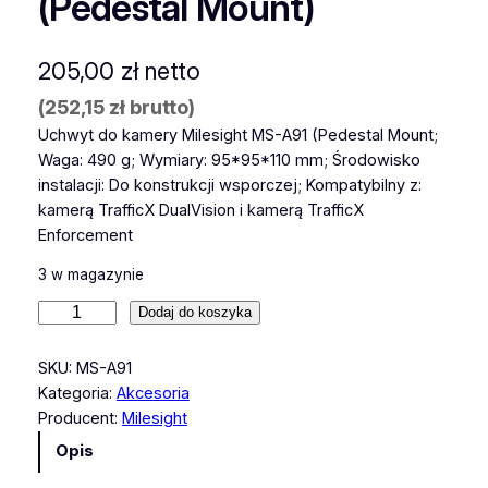
(Pedestal Mount)
205,00
zł
netto
(
252,15
zł
brutto)
Uchwyt do kamery Milesight MS-A91 (Pedestal Mount;
Waga: 490 g; Wymiary: 95*95*110 mm; Środowisko
instalacji: Do konstrukcji wsporczej; Kompatybilny z:
kamerą TrafficX DualVision i kamerą TrafficX
Enforcement
3 w magazynie
i
Dodaj do koszyka
l
o
SKU:
MS-A91
ś
Kategoria:
Akcesoria
ć
Producent:
Milesight
U
Opis
c
h