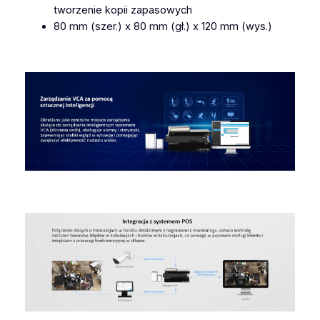
M
tworzenie kopii zapasowych
S
80 mm (szer.) x 80 mm (gł.) x 120 mm (wys.)
-
N
1
0
0
8
-
U
N
C
4
K
H
.
2
6
5
M