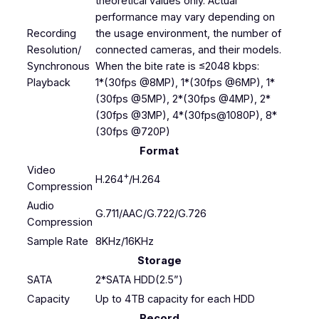
theoretical values only. Actual
performance may vary depending on
Recording
the usage environment, the number of
Resolution/
connected cameras, and their models.
Synchronous
When the bite rate is ≤2048 kbps:
Playback
1*(30fps @8MP), 1*(30fps @6MP), 1*
(30fps @5MP), 2*(30fps @4MP), 2*
(30fps @3MP), 4*(30fps@1080P), 8*
(30fps @720P)
Format
Video
+
H.264
/H.264
Compression
Audio
G.711/AAC/G.722/G.726
Compression
Sample Rate
8KHz/16KHz
Storage
SATA
2*SATA HDD(2.5”)
Capacity
Up to 4TB capacity for each HDD
Record