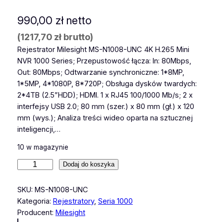
990,00
zł
netto
(
1217,70
zł
brutto)
Rejestrator Milesight MS-N1008-UNC 4K H.265 Mini
NVR 1000 Series; Przepustowość łącza: In: 80Mbps,
Out: 80Mbps; Odtwarzanie synchroniczne: 1*8MP,
1*5MP, 4*1080P, 8*720P; Obsługa dysków twardych:
2*4TB (2.5”HDD); HDMI. 1 x RJ45 100/1000 Mb/s; 2 x
interfejsy USB 2.0; 80 mm (szer.) x 80 mm (gł.) x 120
mm (wys.); Analiza treści wideo oparta na sztucznej
inteligencji,…
10 w magazynie
i
Dodaj do koszyka
l
o
SKU:
MS-N1008-UNC
ś
Kategoria:
Rejestratory
, 
Seria 1000
ć
Producent:
Milesight
R