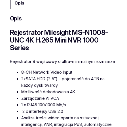
Opis
e
j
Opis
e
s
Rejestrator Milesight MS-N1008-
t
r
UNC 4K H.265 Mini NVR 1000
a
Series
t
o
Rejestrator 8 wejściowy o ultra-minimalnym rozmiarze
r
M
8-CH Network Video lnput
i
2xSATA HDD (2,5″) – pojemność do 4TB na
l
każdy dysk twardy
e
Możliwość dekodowania 4K
s
Zarządzanie AI VCA
i
1 x RJ45 100/1000 Mb/s
g
2 x interfejsy USB 2.0
h
Analiza treści wideo oparta na sztucznej
t
inteligencji, ANR, integracja PoS, automatyczne