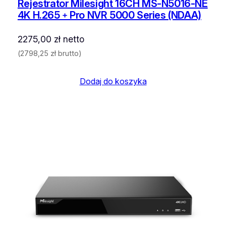
Rejestrator Milesight 16CH MS-N5016-NE
4K H.265﹢Pro NVR 5000 Series (NDAA)
2275,00
zł
netto
(
2798,25
zł
brutto)
Dodaj do koszyka