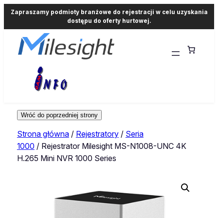
Zapraszamy podmioty branżowe do rejestracji w celu uzyskania
dostępu do oferty hurtowej.
Strona główna
/
Rejestratory
/
Seria
1000
/ Rejestrator Milesight MS-N1008-UNC 4K
H.265 Mini NVR 1000 Series