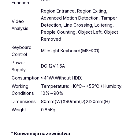
Function
Region Entrance, Region Exiting,
Advanced Motion Detection, Tamper
Video
Detection, Line Crossing, Loitering,
Analysis
People Counting, Object Left, Object
Removed
Keyboard
Milesight Keyboard(MS-K01)
Control
Power
DC 12V 1.5A
Supply
Consumption
≤4.1W(Without HDD)
Working
Temperature: -10℃∼+55℃ / Humidity:
Conditions
10%∼90%
Dimensions
80mm(W)X80mm(D)X120mm(H)
Weight
0.85Kg
* Konwencja nazewnictwa