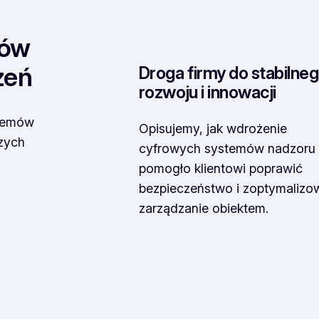
tów
zeń
Droga firmy do stabilne
rozwoju i innowacji
stemów
Opisujemy, jak wdrożenie
szych
cyfrowych systemów nadzoru
pomogło klientowi poprawić
bezpieczeństwo i zoptymalizo
zarządzanie obiektem.