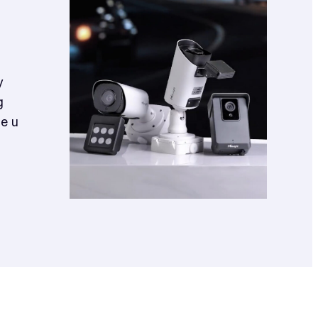
y
g
ne u