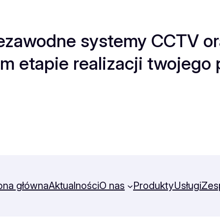
zawodne systemy CCTV ora
m etapie realizacji twojego p
ona główna
Aktualności
O nas
Produkty
Usługi
Zes