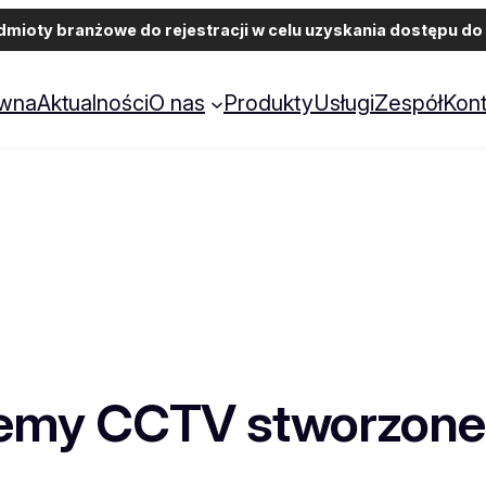
ioty branżowe do rejestracji w celu uzyskania dostępu do 
ówna
Aktualności
O nas
Produkty
Usługi
Zespół
Kont
temy CCTV stworzone 