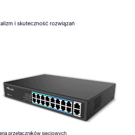
alizm i skuteczność rozwiązań
eria przełączników sieciowych