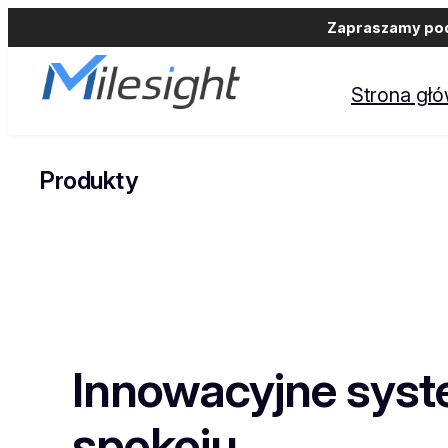
Zapraszamy podm
Przejdź
do
Strona gł
treści
Produkty
Innowacyjne sys
spokoju