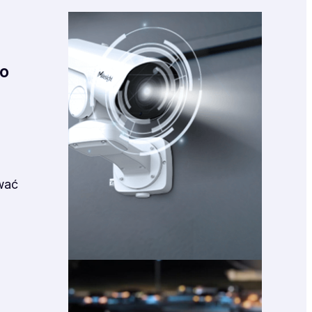
go
wać