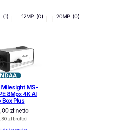
P
(1)
12MP
(0)
20MP
(0)
NDAA
Milesight MS-
PE 8Mpx 4K AI
o Box Plus
0,00
zł
netto
8,80
zł
brutto)