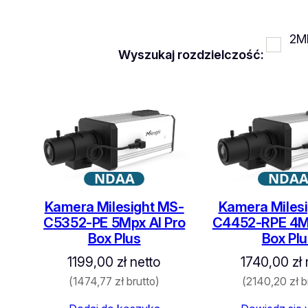
według
najnowszych
2M
Wyszukaj rozdzielczość:
NDAA
NDA
Kamera Milesight MS-
Kamera Miles
C5352-PE 5Mpx AI Pro
C4452-RPE 4Mp
Box Plus
Box Plu
1199,00
zł
netto
1740,00
zł
(
1474,77
zł
brutto)
(
2140,20
zł
b