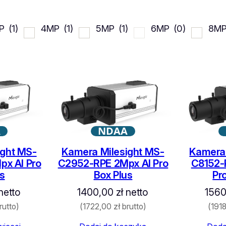
P
(1)
4MP
(1)
5MP
(1)
6MP
(0)
8M
A
NDAA
ight MS-
Kamera Milesight MS-
Kamera 
x AI Pro
C2952-RPE 2Mpx AI Pro
C8152-
s
Box Plus
Pr
netto
1400,00
zł
netto
156
rutto)
(
1722,00
zł
brutto)
(
191