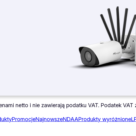
nami netto i nie zawierają podatku VAT. Podatek VAT zo
dukty
Promocje
Najnowsze
NDAA
Produkty wyróżnione
L