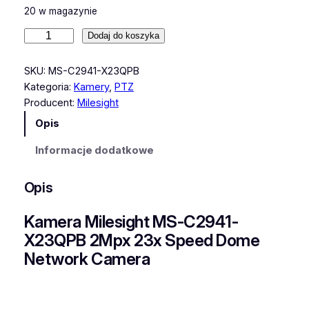
20 w magazynie
i
Dodaj do koszyka
l
o
SKU:
MS-C2941-X23QPB
ś
Kategoria:
Kamery
, 
PTZ
ć
Producent:
Milesight
K
Opis
a
m
Informacje dodatkowe
e
r
Opis
a
M
Kamera Milesight MS-C2941-
i
X23QPB 2Mpx 23x Speed Dome
l
Network Camera
e
s
i
g