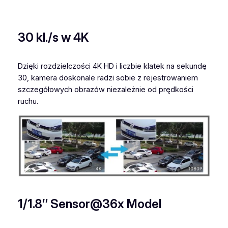
k
C
a
30 kl./s w 4K
m
e
Dzięki rozdzielczości 4K HD i liczbie klatek na sekundę
r
30, kamera doskonale radzi sobie z rejestrowaniem
a
szczegółowych obrazów niezależnie od prędkości
ruchu.
1/1.8″ Sensor@36x Model