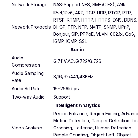
Network Storage
NAS(Support NFS, SMB/CIFS), ANR
IPv4/IPv6, ARP, TCP, UDP, RTCP, RTP,
RTSP, RTMP, HTTP, HTTPS, DNS, DDNS,
Network Protocols
DHCP, FTP, NTP, SMTP, SNMP, UPnP,
Bonjour, SIP, PPPoE, VLAN, 802.1x, QoS,
IGMP, ICMP, SSL
Audio
Audio
G.711/AAC/G.722/G.726
Compression
Audio Sampling
8/16/32/44.1/48KHz
Rate
Audio Bit Rate
16~256kbps
Two-way Audio
Support
Intelligent Analytics
Region Entrance, Region Exiting, Advanc
Motion Detection, Tamper Detection, Li
Video Analysis
Crossing, Loitering, Human Detection,
People Counting, Object Left, Object