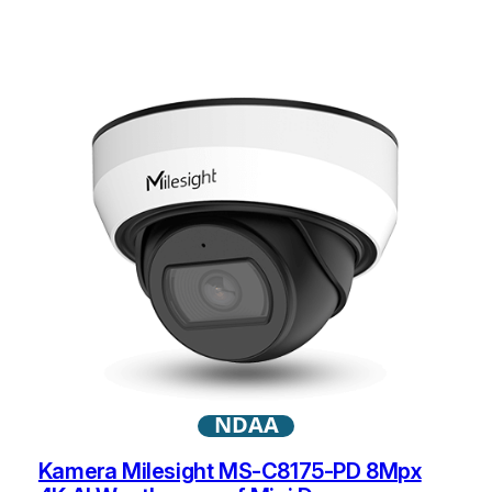
NDAA
Kamera Milesight MS-C8175-PD 8Mpx