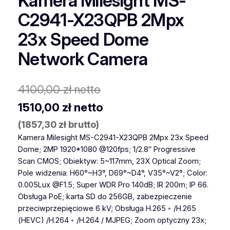
Kamera Milesight MS-
C2941-X23QPB 2Mpx
23x Speed Dome
Network Camera
4100,00
zł
netto
1510,00
zł
netto
(
1857,30
zł
brutto)
Kamera Milesight MS-C2941-X23QPB 2Mpx 23x Speed
Dome; 2MP 1920*1080 @120fps; 1/2.8″ Progressive
Scan CMOS; Obiektyw: 5~117mm, 23X Optical Zoom;
Pole widzenia: H60°~H3°, D69°~D4°, V35°~V2°; Color:
0.005Lux @F1.5; Super WDR Pro 140dB; IR 200m; IP 66.
Obsługa PoE; karta SD do 256GB, zabezpieczenie
przeciwprzepięciowe 6 kV; Obsługa H.265﹢/H.265
(HEVC) /H.264﹢/H.264 / MJPEG; Zoom optyczny 23x;