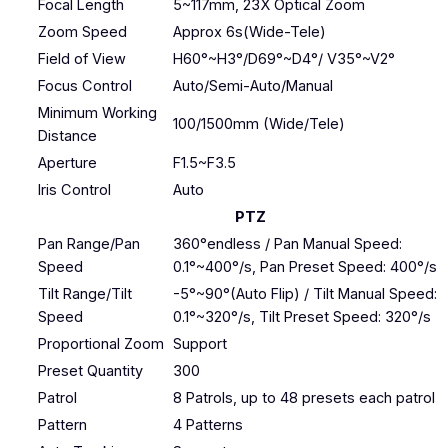
Focal Length
5~117mm, 23X Optical Zoom
Zoom Speed
Approx 6s(Wide-Tele)
Field of View
H60°~H3°/D69°~D4°/ V35°~V2°
Focus Control
Auto/Semi-Auto/Manual
Minimum Working
100/1500mm (Wide/Tele)
Distance
Aperture
F1.5~F3.5
Iris Control
Auto
PTZ
Pan Range/Pan
360°endless / Pan Manual Speed:
Speed
0.1°~400°/s, Pan Preset Speed: 400°/s
Tilt Range/Tilt
-5°~90°(Auto Flip) / Tilt Manual Speed:
Speed
0.1°~320°/s, Tilt Preset Speed: 320°/s
Proportional Zoom
Support
Preset Quantity
300
Patrol
8 Patrols, up to 48 presets each patrol
Pattern
4 Patterns