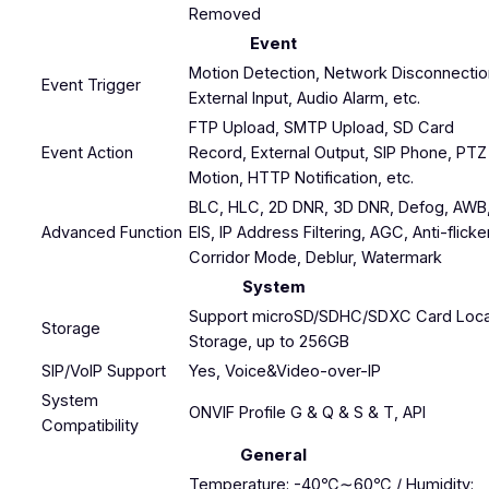
Removed
Event
Motion Detection, Network Disconnectio
Event Trigger
External Input, Audio Alarm, etc.
FTP Upload, SMTP Upload, SD Card
Event Action
Record, External Output, SIP Phone, PTZ
Motion, HTTP Notification, etc.
BLC, HLC, 2D DNR, 3D DNR, Defog, AWB
Advanced Function
EIS, IP Address Filtering, AGC, Anti-flicker
Corridor Mode, Deblur, Watermark
System
Support microSD/SDHC/SDXC Card Loca
Storage
Storage, up to 256GB
SIP/VoIP Support
Yes, Voice&Video-over-IP
System
ONVIF Profile G & Q & S & T, API
Compatibility
General
Temperature: -40℃∼60℃ / Humidity: