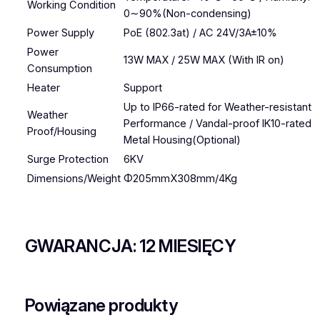
Working Condition
0∼90%(Non-condensing)
Power Supply
PoE (802.3at) / AC 24V/3A±10%
Power
13W MAX / 25W MAX (With IR on)
Consumption
Heater
Support
Up to IP66-rated for Weather-resistant
Weather
Performance / Vandal-proof IK10-rated
Proof/Housing
Metal Housing(Optional)
Surge Protection
6KV
Dimensions/Weight
Φ205mmX308mm/4Kg
GWARANCJA: 12 MIESIĘCY
Powiązane produkty