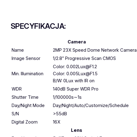
SPECYFIKACJA:
Camera
Name
2MP 23X Speed Dome Network Camera
Image Sensor
1/2.8″ Progressive Scan CMOS
Color: 0.002Lux@F1.2
Min. Illumination
Color: 0.005Lux@F1.5
B/W: 0Lux with IR on
WDR
140dB Super WDR Pro
Shutter Time
1/100000s∼1s
Day/Night Mode
Day/Night/Auto/Customize/Schedule
S/N
>55dB
Digital Zoom
16X
Lens