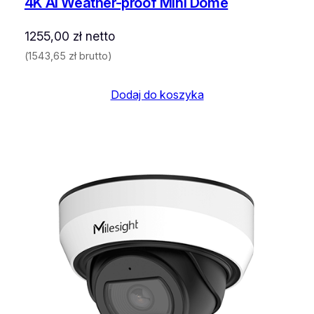
4K AI Weather-proof Mini Dome
1255,00
zł
netto
(
1543,65
zł
brutto)
Dodaj do koszyka