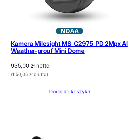
NDAA
Kamera Milesight MS-C2975-PD 2Mpx AI
Weather-proof Mini Dome
935,00
zł
netto
(
1150,05
zł
brutto)
Dodaj do koszyka