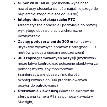
p
Super WDR 140 dB
(doskonała wydajność
x
nawet przy stosunku jasności najjaśniejszego do
2
najciemniejszego miejsca do 140 dB)
3
Inteligentna detekcja ruchu PTZ
x
(automatyczne obracanie i pochylanie do pozycji
S
wykrytego obszaru oraz synchroniczne
p
powiększanie)
e
Zasięg podczerwieni do 300 m
(umożliwia
e
uzyskanie wyraźnych obrazów z odległości 300
d
metrów w nocy z diodami podczerwieni)
D
300 zaprogramowanych pozycji
(użytkownik
o
może łatwo kontrolować położenie obiektywu za
m
pomocą myszy, aby monitorować
e
(zainteresowane obszary i możliwość
N
skonfigurowania do 300 predefiniowanych
e
pozycji do patrolowania)
t
Sterowanie klawiaturą
(klawisze skrótów do
w
sterowania kamerą PTZ za pomocą klawiatury
o
Milesight)
r