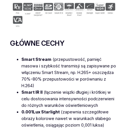
h
t
M
S
-
C
GŁÓWNE CECHY
2
9
4
Smart Stream
(przepustowość, pamięć
1
masowa i szybkość transmisji są zapisywane po
-
włączeniu Smart Stream, np. H.265+ oszczędza
X
70%-80% przepustowości w porównaniu z
2
H.264)
3
Smart IR II
(łączenie wiązki długiej i krótkiej w
Q
celu dostosowania intensywności podczerwieni
P
do różnych warunków oświetleniowych
B
0.001Lux Starlight
(zapewnia szczegółowe
2
obrazy kolorowe nawet w warunkach słabego
M
oświetlenia, osiągając poziom 0,001 luksa)