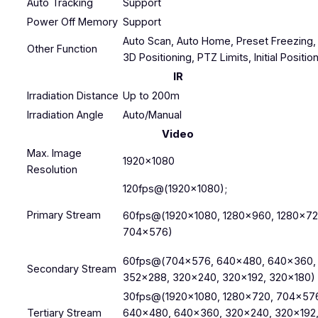
Auto Tracking
Support
Power Off Memory
Support
Auto Scan, Auto Home, Preset Freezing,
Other Function
3D Positioning, PTZ Limits, Initial Positio
IR
Irradiation Distance
Up to 200m
Irradiation Angle
Auto/Manual
Video
Max. Image
1920×1080
Resolution
120fps@(1920×1080);
Primary Stream
60fps@(1920×1080, 1280×960, 1280×72
704×576)
60fps@(704×576, 640×480, 640×360,
Secondary Stream
352×288, 320×240, 320×192, 320×180)
30fps@(1920×1080, 1280×720, 704×57
Tertiary Stream
640×480, 640×360, 320×240, 320×192