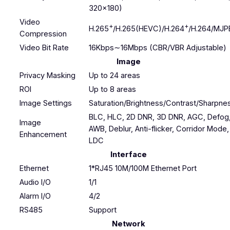
320×180)
Video
+
+
H.265
/H.265(HEVC)/H.264
/H.264/MJP
Compression
Video Bit Rate
16Kbps∼16Mbps (CBR/VBR Adjustable)
Image
Privacy Masking
Up to 24 areas
ROI
Up to 8 areas
Image Settings
Saturation/Brightness/Contrast/Sharpne
BLC, HLC, 2D DNR, 3D DNR, AGC, Defog
Image
AWB, Deblur, Anti-flicker, Corridor Mode,
Enhancement
LDC
Interface
Ethernet
1*RJ45 10M/100M Ethernet Port
Audio I/O
1/1
Alarm I/O
4/2
RS485
Support
Network