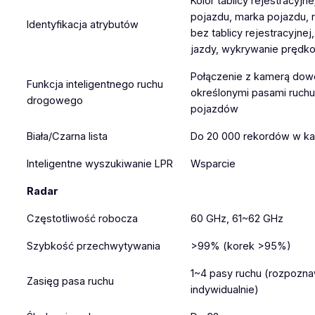
Kolor tablicy rejestracyjne
pojazdu, marka pojazdu, 
Identyfikacja atrybutów
bez tablicy rejestracyjne
jazdy, wykrywanie prędko
Połączenie z kamerą dow
Funkcja inteligentnego ruchu
określonymi pasami ruchu, 
drogowego
pojazdów
Biała/Czarna lista
Do 20 000 rekordów w k
Inteligentne wyszukiwanie LPR
Wsparcie
Radar
Częstotliwość robocza
60 GHz, 61~62 GHz
Szybkość przechwytywania
>99% (korek >95%)
1~4 pasy ruchu (rozpozn
Zasięg pasa ruchu
indywidualnie)