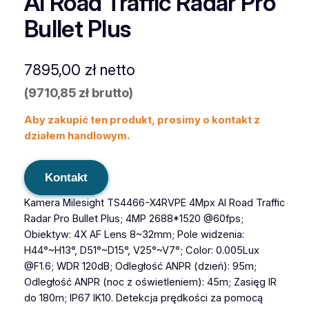
AI Road Traffic Radar Pro
Bullet Plus
7895,00
zł
netto
(
9710,85
zł
brutto)
Aby zakupić ten produkt, prosimy o kontakt z
działem handlowym.
Kontakt
Kamera Milesight TS4466-X4RVPE 4Mpx AI Road Traffic
Radar Pro Bullet Plus; 4MP 2688*1520 @60fps;
Obiektyw: 4X AF Lens 8~32mm; Pole widzenia:
H44°~H13°, D51°~D15°, V25°~V7°; Color: 0.005Lux
@F1.6; WDR 120dB; Odległość ANPR (dzień): 95m;
Odległość ANPR (noc z oświetleniem): 45m; Zasięg IR
do 180m; IP67 IK10. Detekcja prędkości za pomocą