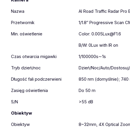
Kamera
Nazwa
AI Road Traffic Radar Pro 
Przetwornik
1/1.8″ Progressive Scan 
Min. oświetlenie
Color: 0.005Lux@F1.6
B/W: 0Lux with IR on
Czas otwarcia migawki
1/100000s∼1s
Tryb dzień/noc
Dzień/Noc/Auto/Dostosu
Długość fali podczerwieni
850 nm (domyślnie); 740 
Zasięg oświetlenia
Do 50 m
S/N
>55 dB
Obiektyw
Obiektyw
8~32mm, 4X Optical Zoo