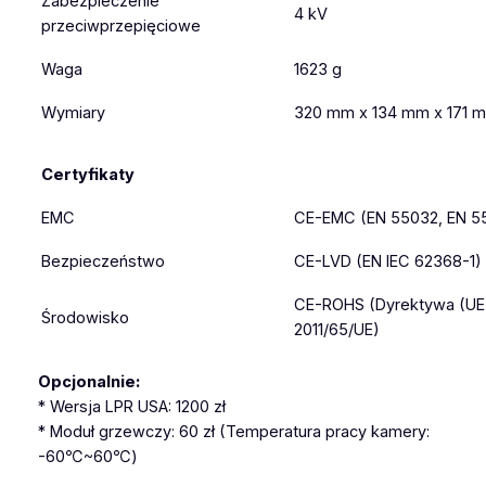
Zabezpieczenie
4 kV
przeciwprzepięciowe
Waga
1623 g
Wymiary
320 mm x 134 mm x 171 
Certyfikaty
EMC
CE-EMC (EN 55032, EN 5
Bezpieczeństwo
CE-LVD (EN IEC 62368-1)
CE-ROHS (Dyrektywa (UE)
Środowisko
2011/65/UE)
Opcjonalnie:
* Wersja LPR USA: 1200 zł
* Moduł grzewczy: 60 zł (Temperatura pracy kamery:
-60℃~60℃)