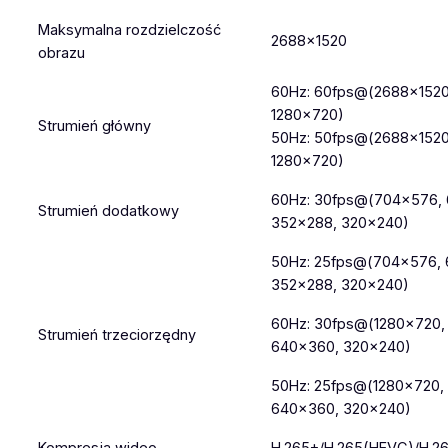
Maksymalna rozdzielczość
2688×1520
obrazu
60Hz: 60fps@(2688×1520
1280×720)
Strumień główny
50Hz: 50fps@(2688×1520
1280×720)
60Hz: 30fps@(704×576,
Strumień dodatkowy
352×288, 320×240)
50Hz: 25fps@(704×576,
352×288, 320×240)
60Hz: 30fps@(1280×720,
Strumień trzeciorzędny
640×360, 320×240)
50Hz: 25fps@(1280×720,
640×360, 320×240)