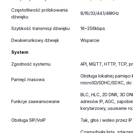
Częstotliwość próbkowania
8/16/32/44.1/48KHz
dźwięku
Szybkość transmisji dźwięku
16~256kbps
Dwukierunkowy dźwięk
Wsparcie
System
Zgodność systemu
API, MQTT, HTTP, TCP, pr
Obsługa lokalnej pamięci 
Pamięć masowa
microSD/SDHC/SDXC, do 
BLC, HLC, 2D DNR, 3D DNR
Funkcje zaawansowane
adresów IP, AGC, zapobie
korytarzowy, usuwanie r
Obsługa SIP/VoIP
Tak, głos i wideo przez IP
Czarna/biała lista, zdarze