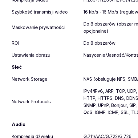
Kompresja wideo
H.265+/H.265(HEVC)/H.2
Szybkość transmisji wideo
16 kb/s∼16 Mb/s (regulo
Do 8 obszarów (obszar ma
Maskowanie prywatności
opcjonalne)
ROI
Do 8 obszarów
Ustawienia obrazu
Nasycenie/Jasność/Kontr
Sieć
Network Storage
NAS (obsługuje NFS, SMB
IPv4/IPv6, ARP, TCP, UDP
HTTP, HTTPS, DNS, DDNS,
Network Protocols
SNMP, UPnP, Bonjour, SIP,
QoS, IGMP, ICMP, SSL, TLS
Audio
Kompresja dźwięku
G.711/AAC/G.722/G.726