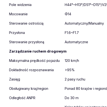
Pole widzenia
H44°~H13°/D51°~D15°/V2
Mocowanie
Φ14
Sterowanie ostrością
Automatyczny/Manualny
Przysłona
F1.6~F1.7
Sterowanie przysłoną
Automatyczne
Zarządzanie ruchem drogowym
Maksymalna prędkość pojazdu
120 km/h
Dokładność rozpoznawania
>95%
Zasięg
2 pasy ruchu
Obsługiwany kraj/region
Ponad 80 krajów i region
Odległość ANPR
Do 30 m