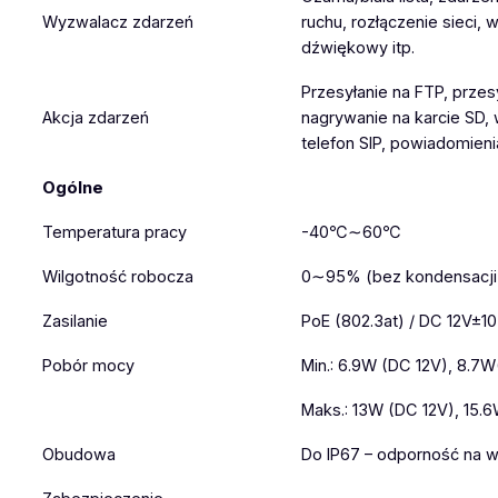
Wyzwalacz zdarzeń
ruchu, rozłączenie sieci,
dźwiękowy itp.
Przesyłanie na FTP, przes
Akcja zdarzeń
nagrywanie na karcie SD,
telefon SIP, powiadomieni
Ogólne
Temperatura pracy
-40℃∼60℃
Wilgotność robocza
0∼95% (bez kondensacji
Zasilanie
PoE (802.3at) / DC 12V±1
Pobór mocy
Min.: 6.9W (DC 12V), 8.7
Maks.: 13W (DC 12V), 15.
Obudowa
Do IP67 – odporność na 