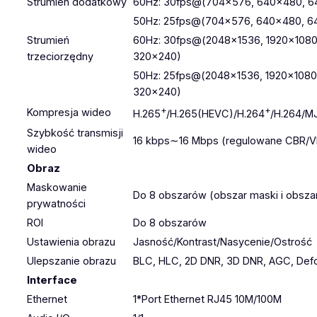
Strumień dodatkowy
60Hz: 30fps@(704×576, 640×480, 6
50Hz: 25fps@(704×576, 640×480, 6
Strumień
60Hz: 30fps@(2048×1536, 1920×1080
trzeciorzędny
320×240)
50Hz: 25fps@(2048×1536, 1920×1080
320×240)
+
+
Kompresja wideo
H.265
/H.265(HEVC)/H.264
/H.264/M
Szybkość transmisji
16 kbps∼16 Mbps (regulowane CBR/V
wideo
Obraz
Maskowanie
Do 8 obszarów (obszar maski i obszar
prywatności
ROI
Do 8 obszarów
Ustawienia obrazu
Jasność/Kontrast/Nasycenie/Ostrość
Ulepszanie obrazu
BLC, HLC, 2D DNR, 3D DNR, AGC, Defog
Interface
Ethernet
1*Port Ethernet RJ45 10M/100M