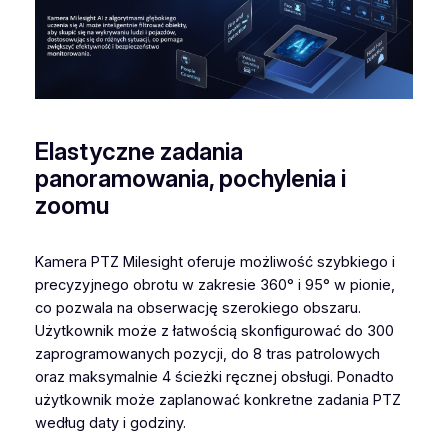
T
Z
D
o
m
e
Elastyczne zadania
panoramowania, pochylenia i
zoomu
Kamera PTZ Milesight oferuje możliwość szybkiego i
precyzyjnego obrotu w zakresie 360° i 95° w pionie,
co pozwala na obserwację szerokiego obszaru.
Użytkownik może z łatwością skonfigurować do 300
zaprogramowanych pozycji, do 8 tras patrolowych
oraz maksymalnie 4 ścieżki ręcznej obsługi. Ponadto
użytkownik może zaplanować konkretne zadania PTZ
według daty i godziny.