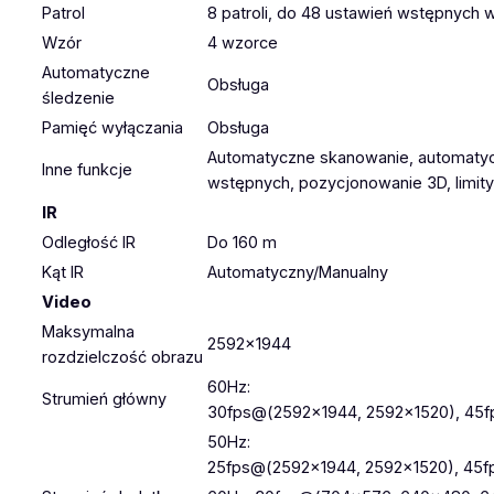
Patrol
8 patroli, do 48 ustawień wstępnych 
Wzór
4 wzorce
Automatyczne
Obsługa
śledzenie
Pamięć wyłączania
Obsługa
Automatyczne skanowanie, automatyc
Inne funkcje
wstępnych, pozycjonowanie 3D, limit
IR
Odległość IR
Do 160 m
Kąt IR
Automatyczny/Manualny
Video
Maksymalna
2592×1944
rozdzielczość obrazu
60Hz:
Strumień główny
30fps@(2592×1944, 2592×1520), 45f
50Hz:
25fps@(2592×1944, 2592×1520), 45f