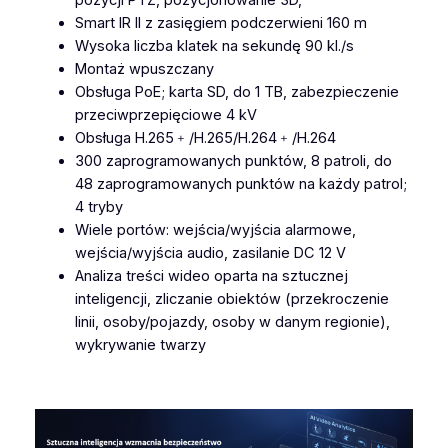
pozycji PTZ, pozycjonowanie 3D,
5
Smart IR II z zasięgiem podczerwieni 160 m
3
Wysoka liczba klatek na sekundę 90 kl./s
7
Montaż wpuszczany
1
Obsługa PoE; karta SD, do 1 TB, zabezpieczenie
-
przeciwprzepięciowe 4 kV
X
Obsługa H.265﹢/H.265/H.264﹢/H.264
1
300 zaprogramowanych punktów, 8 patroli, do
2
48 zaprogramowanych punktów na każdy patrol;
P
4 tryby
E
Wiele portów: wejścia/wyjścia alarmowe,
5
wejścia/wyjścia audio, zasilanie DC 12 V
M
Analiza treści wideo oparta na sztucznej
p
inteligencji, zliczanie obiektów (przekroczenie
x
linii, osoby/pojazdy, osoby w danym regionie),
A
wykrywanie twarzy
I
1
2
X
P