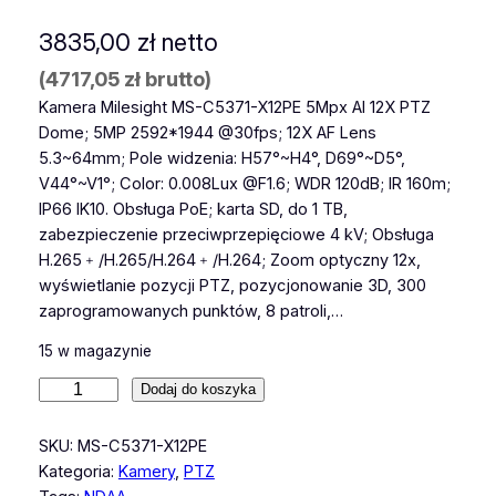
3835,00
zł
netto
(
4717,05
zł
brutto)
Kamera Milesight MS-C5371-X12PE 5Mpx AI 12X PTZ
Dome; 5MP 2592*1944 @30fps; 12X AF Lens
5.3~64mm; Pole widzenia: H57°~H4°, D69°~D5°,
V44°~V1°; Color: 0.008Lux @F1.6; WDR 120dB; IR 160m;
IP66 IK10. Obsługa PoE; karta SD, do 1 TB,
zabezpieczenie przeciwprzepięciowe 4 kV; Obsługa
H.265﹢/H.265/H.264﹢/H.264; Zoom optyczny 12x,
wyświetlanie pozycji PTZ, pozycjonowanie 3D, 300
zaprogramowanych punktów, 8 patroli,…
15 w magazynie
i
Dodaj do koszyka
l
o
SKU:
MS-C5371-X12PE
ś
Kategoria:
Kamery
, 
PTZ
ć