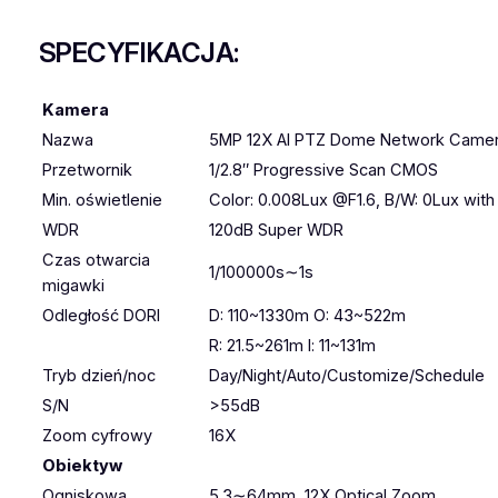
SPECYFIKACJA:
Kamera
Nazwa
5MP 12X AI PTZ Dome Network Came
Przetwornik
1/2.8″ Progressive Scan CMOS
Min. oświetlenie
Color: 0.008Lux @F1.6, B/W: 0Lux with 
WDR
120dB Super WDR
Czas otwarcia
1/100000s∼1s
migawki
Odległość DORI
D: 110~1330m O: 43~522m
R: 21.5~261m l: 11~131m
Tryb dzień/noc
Day/Night/Auto/Customize/Schedule
S/N
>55dB
Zoom cyfrowy
16X
Obiektyw
Ogniskowa
5.3∼64mm, 12X Optical Zoom