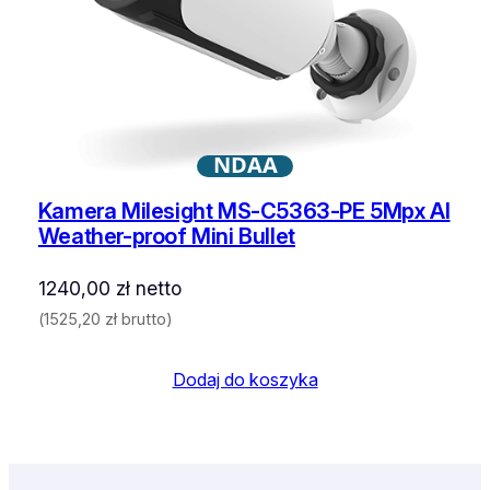
NDAA
Kamera Milesight MS-C5363-PE 5Mpx AI
Weather-proof Mini Bullet
1240,00
zł
netto
(
1525,20
zł
brutto)
Dodaj do koszyka