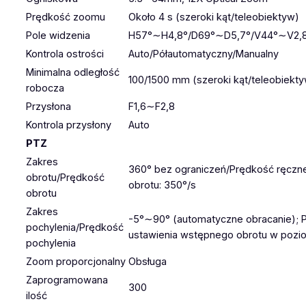
Prędkość zoomu
Około 4 s (szeroki kąt/teleobiektyw)
Pole widzenia
H57°∼H4,8°/D69°∼D5,7°/V44°∼V2,
Kontrola ostrości
Auto/Półautomatyczny/Manualny
Minimalna odległość
100/1500 mm (szeroki kąt/teleobiekt
robocza
Przysłona
F1,6∼F2,8
Kontrola przysłony
Auto
PTZ
Zakres
360° bez ograniczeń/Prędkość ręczne
obrotu/Prędkość
obrotu: 350°/s
obrotu
Zakres
-5°∼90° (automatyczne obracanie); P
pochylenia/Prędkość
ustawienia wstępnego obrotu w pozio
pochylenia
Zoom proporcjonalny
Obsługa
Zaprogramowana
300
ilość