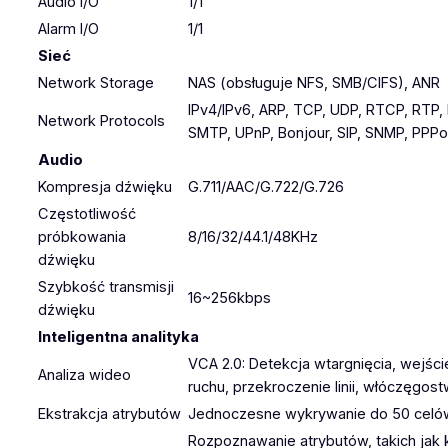
Audio I/O
1/1
Alarm I/O
1/1
Sieć
Network Storage
NAS (obsługuje NFS, SMB/CIFS), ANR
IPv4/IPv6, ARP, TCP, UDP, RTCP, RTP
Network Protocols
SMTP, UPnP, Bonjour, SIP, SNMP, PPPoE
Audio
Kompresja dźwięku
G.711/AAC/G.722/G.726
Częstotliwość
próbkowania
8/16/32/44.1/48KHz
dźwięku
Szybkość transmisji
16~256kbps
dźwięku
Inteligentna analityka
VCA 2.0: Detekcja wtargnięcia, wejśc
Analiza wideo
ruchu, przekroczenie linii, włóczęgos
Ekstrakcja atrybutów
Jednoczesne wykrywanie do 50 celów 
Rozpoznawanie atrybutów, takich jak k