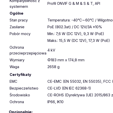
Kompatybilność z
Profil ONVIF G & M & S & T, API
systemem
Ogólne
Stan pracy
Temperatura: -40℃∼60℃ / Wilgotnoś
Zasilanie
PoE (802.3at) / DC 12V/3A ±10%
Pobór mocy
Min.: 7,6 W (DC 12V), 9,3 W (PoE)
Maks.: 15,5 W (DC 12V), 17,3 W (PoE)
Ochrona
4 kV
przeciwprzepięciowa
Wymiary
Φ183 mm x 174,8 mm
Waga
2658 g
Certyfikaty
EMC
CE-EMC (EN 55032, EN 55035), FCC 
Bezpieczeństwo
CE-LVD (EN IEC 62368-1)
Środowisko
CE-ROHS (Dyrektywa (UE) 2015/863 zm
Ochrona
IP66, IK10
Opcjonalnie: