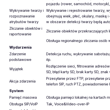
pojazdu (rower, samochód, motocykl, 
Wykrywanie twarzy i
Wykrywanie i rejestrowanie twarzy, 
rozpoznawanie
obejmują wiek, płeć, okulary, maskę 
atrybutów twarzy
w obszarze detekcji twarzy będą aut
Zliczanie obiektów i
Zliczanie obiektów przekraczających li
raportowanie
Obsługa regionalnego zliczania osób 
Wydarzenia
Zdarzenie
Detekcja ruchu, wykrywanie sabotażu,
podstawowe
itp.
Rozłączenie sieci, filtrowanie adresów
Wyjątek
SD, błąd karty SD, brak karty SD, zna
Przesyłanie przez FTP, przesyłanie p
Akcja zdarzenia
telefon SIP, ruch PTZ, powiadomienie 
System
Pamięć masowa
Obsługa pamięci lokalnej na kartach
Obsługa SIP/VoIP
Tak, Voice&Video-over-IP