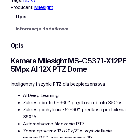
Tags:
NDAA
K
Producent:
Milesight
a
Opis
m
e
Informacje dodatkowe
r
a
Opis
M
i
Kamera Milesight MS-C5371-X12PE
l
5Mpx AI 12X PTZ Dome
e
s
i
Inteligentny i szybki PTZ dla bezpieczeństwa
g
AI Deep Learning
h
Zakres obrotu 0~360°, prędkość obrotu 350°/s
t
Zakres pochylenia -5°~90°, prędkość pochylenia
M
360°/s
S
Automatyczne śledzenie PTZ
-
Zoom optyczny 12x/20x/23x, wyświetlanie
C