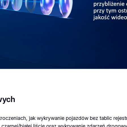
wych
kroczeniach, jak wykrywanie pojazdów bez tablic reje
zarnej/białej liście oraz wykrywanie zdarzeń drogowy