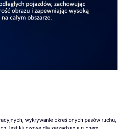
stracyjnych, wykrywanie określonych pasów ruchu,
ch, jest kluczowe dla zarządzania ruchem