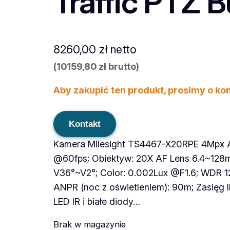
Traffic PTZ Bu
8260,00
zł
netto
(
10159,80
zł
brutto)
Aby zakupić ten produkt, prosimy o ko
Kontakt
Kamera Milesight TS4467-X20RPE 4Mpx AI
@60fps; Obiektyw: 20X AF Lens 6.4~128m
V36°~V2°; Color: 0.002Lux @F1.6; WDR 1
ANPR (noc z oświetleniem): 90m; Zasięg I
LED IR i białe diody…
Brak w magazynie