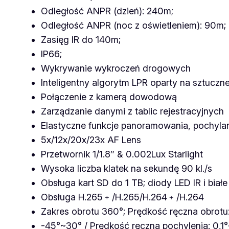
Odległość ANPR (dzień): 240m;
Odległość ANPR (noc z oświetleniem): 90m;
Zasięg IR do 140m;
IP66;
Wykrywanie wykroczeń drogowych
Inteligentny algorytm LPR oparty na sztucznej
Połączenie z kamerą dowodową
Zarządzanie danymi z tablic rejestracyjnych
Elastyczne funkcje panoramowania, pochyla
5x/12x/20x/23x AF Lens
Przetwornik 1/1.8″ & 0.002Lux Starlight
Wysoka liczba klatek na sekundę 90 kl./s
Obsługa kart SD do 1 TB; diody LED IR i biał
Obsługa H.265﹢/H.265/H.264﹢/H.264
Zakres obrotu 360°; Prędkość ręczna obrotu
-45°~30° / Prędkość ręczna pochylenia: 0,1