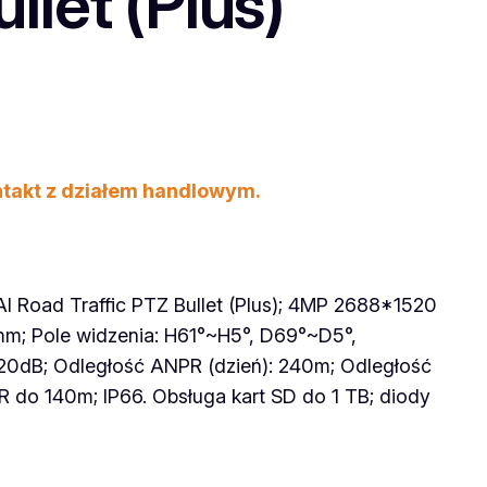
llet (Plus)
ntakt z działem handlowym.
 Road Traffic PTZ Bullet (Plus); 4MP 2688*1520
m; Pole widzenia: H61°~H5°, D69°~D5°,
20dB; Odległość ANPR (dzień): 240m; Odległość
R do 140m; IP66. Obsługa kart SD do 1 TB; diody