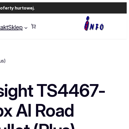
oferty hurtowej.
akt
Sklep
us)
sight TS4467-
x AI Road