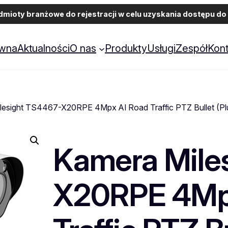
ioty branżowe do rejestracji w celu uzyskania dostępu do 
ówna
Aktualności
O nas
Produkty
Usługi
Zespół
Kont
lesight TS4467-X20RPE 4Mpx AI Road Traffic PTZ Bullet (Pl
Kamera Mile
X20RPE 4Mp