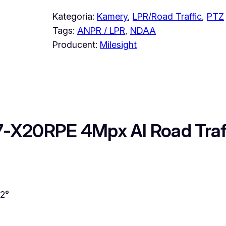
Kategoria:
Kamery
, 
LPR/Road Traffic
, 
PTZ
Tags:
ANPR / LPR
, 
NDAA
Producent:
Milesight
X20RPE 4Mpx AI Road Traffi
V2°