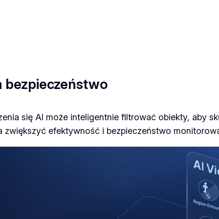
M
S
-
C
5
3
a bezpieczeństwo
6
3
nia się AI może inteligentnie filtrować obiekty, aby sk
-
a zwiększyć efektywność i bezpieczeństwo monitorowa
P
E
5
M
p
x
A