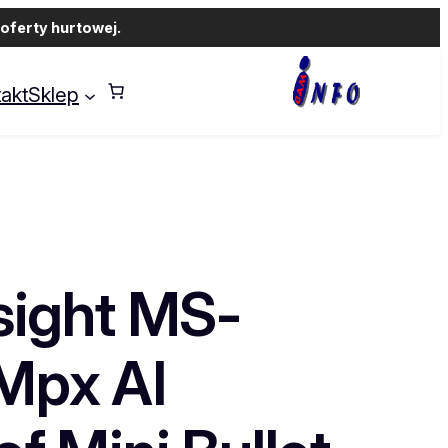
oferty hurtowej.
akt
Sklep
sight MS-
Mpx AI