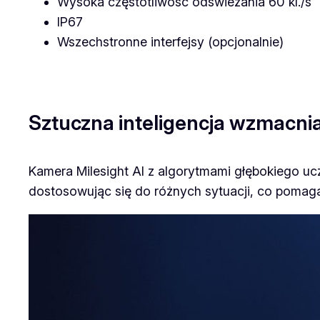
Wysoka częstotliwość odświeżania 60 kl./s
IP67
Wszechstronne interfejsy (opcjonalnie)
Sztuczna inteligencja wzmacni
Kamera Milesight AI z algorytmami głębokiego ucze
dostosowując się do różnych sytuacji, co pomag