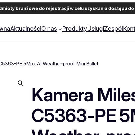
ioty branżowe do rejestracji w celu uzyskania dostępu do 
ówna
Aktualności
O nas
Produkty
Usługi
Zespół
Kont
C5363-PE 5Mpx AI Weather-proof Mini Bullet
Kamera Mile
C5363-PE 5