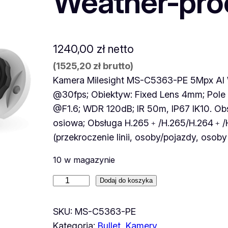
Weather-proo
1240,00
zł
netto
(
1525,20
zł
brutto)
Kamera Milesight MS-C5363-PE 5Mpx AI W
@30fps; Obiektyw: Fixed Lens 4mm; Pole 
@F1.6; WDR 120dB; IR 50m, IP67 IK10. Obs
osiowa; Obsługa H.265﹢/H.265/H.264﹢/H.2
(przekroczenie linii, osoby/pojazdy, osob
10 w magazynie
i
Dodaj do koszyka
l
o
SKU:
MS-C5363-PE
ś
Kategoria:
Bullet
, 
Kamery