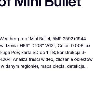
f Mini Bullet
eather-proof Mini Bullet; 5MP 2592*1944
widzenia: H86° D108° V63°; Color: 0.008Lux
ługa PoE; karta SD do 1 TB; konstrukcja 3-
64; Analiza treści wideo, zliczanie obiektów
y w danym regionie), mapa ciepła, detekcja…