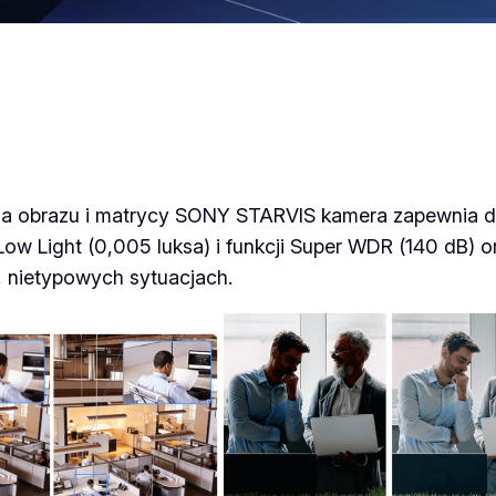
n
i
B
u
l
l
e
a obrazu i matrycy SONY STARVIS kamera zapewnia do
t
Low Light (0,005 luksa) i funkcji Super WDR (140 dB) 
, nietypowych sytuacjach.