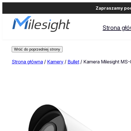
Zapraszamy podm
Strona gł
Strona główna
/
Kamery
/
Bullet
/ Kamera Milesight MS-