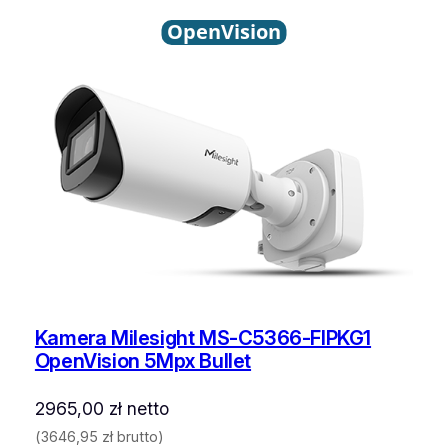
OpenVision
Kamera Milesight MS-C5366-FIPKG1
OpenVision 5Mpx Bullet
2965,00
zł
netto
(
3646,95
zł
brutto)