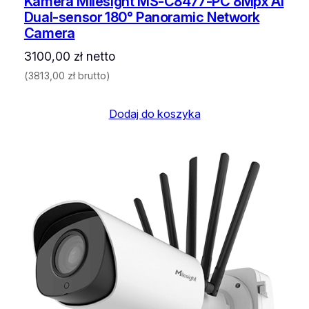
Kamera Milesight MS-C8477-PC 8Mpx AI
Dual-sensor 180° Panoramic Network
Camera
3100,00
zł
netto
(
3813,00
zł
brutto)
Dodaj do koszyka