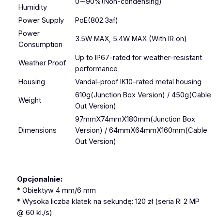
0∼90%(Non-condensing)
Humidity
Power Supply
PoE(802.3af)
Power
3.5W MAX, 5.4W MAX (With IR on)
Consumption
Up to IP67-rated for weather-resistant
Weather Proof
performance
Housing
Vandal-proof IK10-rated metal housing
610g(Junction Box Version) / 450g(Cable
Weight
Out Version)
97mmX74mmX180mm(Junction Box
Dimensions
Version) / 64mmX64mmX160mm(Cable
Out Version)
Opcjonalnie:
* Obiektyw 4 mm/6 mm
* Wysoka liczba klatek na sekundę: 120 zł (seria R: 2 MP
@ 60 kl./s)