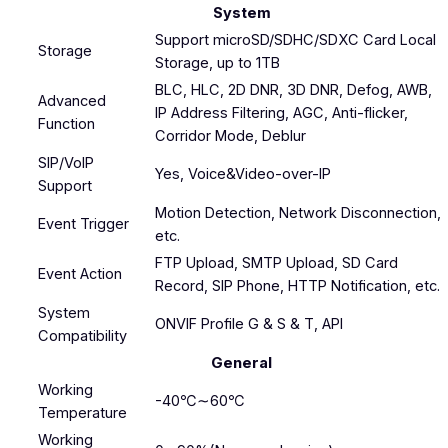
System
Support microSD/SDHC/SDXC Card Local
Storage
Storage, up to 1TB
BLC, HLC, 2D DNR, 3D DNR, Defog, AWB,
Advanced
IP Address Filtering, AGC, Anti-flicker,
Function
Corridor Mode, Deblur
SIP/VoIP
Yes, Voice&Video-over-IP
Support
Motion Detection, Network Disconnection,
Event Trigger
etc.
FTP Upload, SMTP Upload, SD Card
Event Action
Record, SIP Phone, HTTP Notification, etc.
System
ONVIF Profile G & S & T, API
Compatibility
General
Working
-40℃∼60℃
Temperature
Working