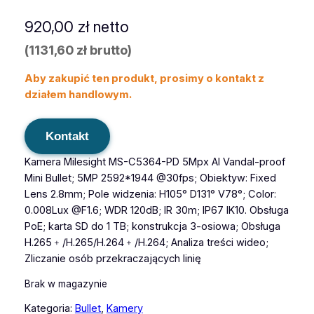
920,00
zł
netto
(
1131,60
zł
brutto)
Aby zakupić ten produkt, prosimy o kontakt z
działem handlowym.
Kontakt
Kamera Milesight MS-C5364-PD 5Mpx AI Vandal-proof
Mini Bullet; 5MP 2592*1944 @30fps; Obiektyw: Fixed
Lens 2.8mm; Pole widzenia: H105° D131° V78°; Color:
0.008Lux @F1.6; WDR 120dB; IR 30m; IP67 IK10. Obsługa
PoE; karta SD do 1 TB; konstrukcja 3-osiowa; Obsługa
H.265﹢/H.265/H.264﹢/H.264; Analiza treści wideo;
Zliczanie osób przekraczających linię
Brak w magazynie
Kategoria:
Bullet
, 
Kamery