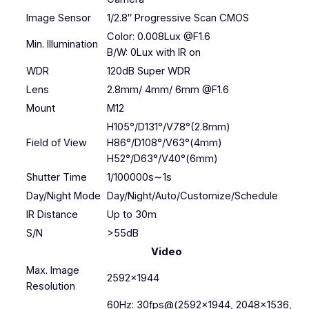
Image Sensor
1/2.8″ Progressive Scan CMOS
Color: 0.008Lux @F1.6
Min. Illumination
B/W: 0Lux with IR on
WDR
120dB Super WDR
Lens
2.8mm/ 4mm/ 6mm @F1.6
Mount
M12
H105°/D131°/V78°(2.8mm)
Field of View
H86°/D108°/V63°(4mm)
H52°/D63°/V40°(6mm)
Shutter Time
1/100000s∼1s
Day/Night Mode
Day/Night/Auto/Customize/Schedule
IR Distance
Up to 30m
S/N
>55dB
Video
Max. Image
2592×1944
Resolution
60Hz: 30fps@(2592×1944, 2048×1536,