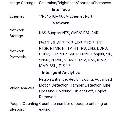
Image Settings
Saturation/Brightness/Contrast/Sharpness
Interface
Ethernet
1*RJ45 10M/100M Ethernet Port
Network
Network
NAS(Support NFS, SMB/CIFS), ANR
Storage
IPv4/IPv6, ARP, TCP, UDP, RTCP, RTP,
RTSP, RTMP, HTTP, HTTPS, DNS, DDNS,
Network
DHCP, FTP, NTP, SMTP, UPnP, Bonjour, SIP,
Protocols
SNMP, PPPoE, VLAN, 802.1x, QoS, IGMP,
ICMP, SSL, TLS 1.2
Intelligent Analytics
Region Entrance, Region Exiting, Advanced
Motion Detection, Tamper Detection, Line
Video Analysis
Crossing, Loitering, Object Left, Object
Removed
People Counting
Count the number of people entering or
&Report
exiting