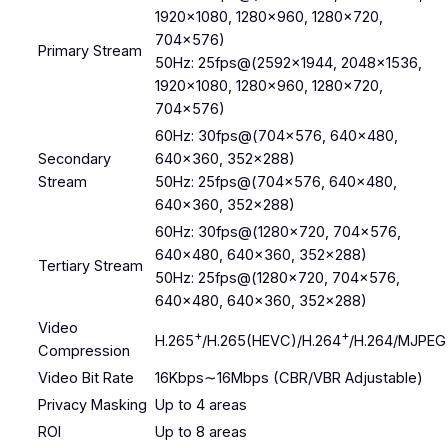
1920×1080, 1280×960, 1280×720,
704×576)
Primary Stream
50Hz: 25fps@(2592×1944, 2048×1536,
1920×1080, 1280×960, 1280×720,
704×576)
60Hz: 30fps@(704×576, 640×480,
Secondary
640×360, 352×288)
Stream
50Hz: 25fps@(704×576, 640×480,
640×360, 352×288)
60Hz: 30fps@(1280×720, 704×576,
640×480, 640×360, 352×288)
Tertiary Stream
50Hz: 25fps@(1280×720, 704×576,
640×480, 640×360, 352×288)
Video
+
+
H.265
/H.265(HEVC)/H.264
/H.264/MJPEG
Compression
Video Bit Rate
16Kbps∼16Mbps (CBR/VBR Adjustable)
Privacy Masking
Up to 4 areas
ROI
Up to 8 areas