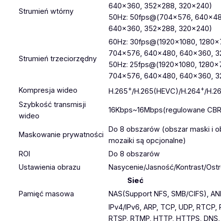
640×360, 352×288, 320×240)
Strumień wtórny
50Hz: 50fps@(704×576, 640×48
640×360, 352×288, 320×240)
60Hz: 30fps@(1920×1080, 1280×
704×576, 640×480, 640×360, 3
Strumień trzeciorzędny
50Hz: 25fps@(1920×1080, 1280×
704×576, 640×480, 640×360, 3
+
+
Kompresja wideo
H.265
/H.265(HEVC)/H.264
/H.2
Szybkość transmisji
16Kbps~16Mbps(regulowane CBR
wideo
Do 8 obszarów (obszar maski i o
Maskowanie prywatności
mozaiki są opcjonalne)
ROI
Do 8 obszarów
Ustawienia obrazu
Nasycenie/Jasność/Kontrast/Ost
Sieć
Pamięć masowa
NAS(Support NFS, SMB/CIFS), AN
IPv4/IPv6, ARP, TCP, UDP, RTCP, 
RTSP, RTMP, HTTP, HTTPS, DNS,