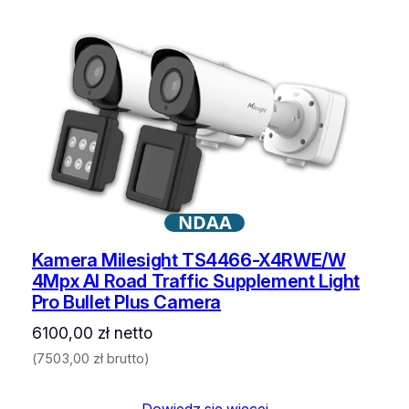
NDAA
Kamera Milesight TS4466-X4RWE/W
4Mpx AI Road Traffic Supplement Light
Pro Bullet Plus Camera
6100,00
zł
netto
(
7503,00
zł
brutto)