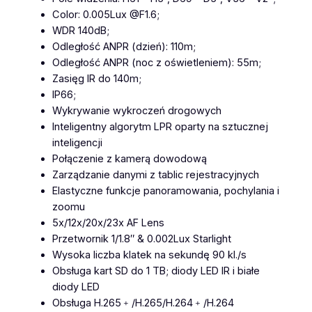
Color: 0.005Lux @F1.6;
WDR 140dB;
Odległość ANPR (dzień): 110m;
Odległość ANPR (noc z oświetleniem): 55m;
Zasięg IR do 140m;
IP66;
Wykrywanie wykroczeń drogowych
Inteligentny algorytm LPR oparty na sztucznej
inteligencji
Połączenie z kamerą dowodową
Zarządzanie danymi z tablic rejestracyjnych
Elastyczne funkcje panoramowania, pochylania i
zoomu
5x/12x/20x/23x AF Lens
Przetwornik 1/1.8″ & 0.002Lux Starlight
Wysoka liczba klatek na sekundę 90 kl./s
Obsługa kart SD do 1 TB; diody LED IR i białe
diody LED
Obsługa H.265﹢/H.265/H.264﹢/H.264