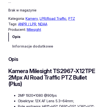
…
Brak w magazynie
Kategoria:
Kamery
, 
LPR/Road Traffic
, 
PTZ
Tags:
ANPR / LPR
, 
NDAA
Producent:
Milesight
Opis
Informacje dodatkowe
Opis
Kamera Milesight TS2967-X12TPE
2Mpx AI Road Traffic PTZ Bullet
(Plus)
2MP 1920*1080 @90fps
Obiektyw: 12X AF Lens 5.3~64mm;
Pole widzenia: H61°~H5°, D69°~D5°, V36°~V2°;