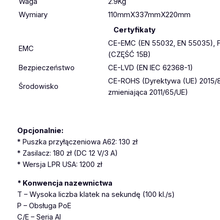
Waga
2.9Kg
Wymiary
110mmX337mmX220mm
Certyfikaty
CE-EMC (EN 55032, EN 55035),
EMC
(CZĘŚĆ 15B)
Bezpieczeństwo
CE-LVD (EN IEC 62368-1)
CE-ROHS (Dyrektywa (UE) 2015/
Środowisko
zmieniająca 2011/65/UE)
Opcjonalnie:
* Puszka przyłączeniowa A62: 130 zł
* Zasilacz: 180 zł (DC 12 V/3 A)
* Wersja LPR USA: 1200 zł
* Konwencja nazewnictwa
T – Wysoka liczba klatek na sekundę (100 kl./s)
P – Obsługa PoE
C/E – Seria AI