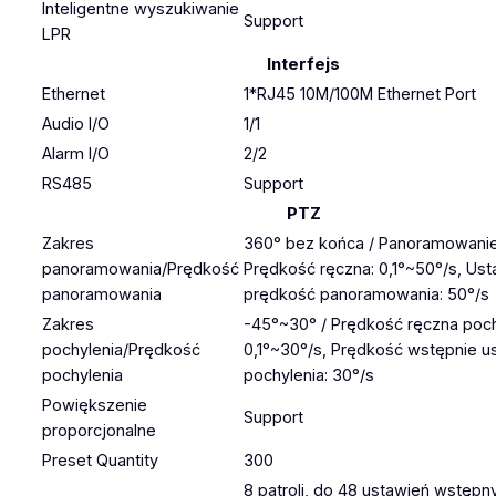
Inteligentne wyszukiwanie
Support
LPR
Interfejs
Ethernet
1*RJ45 10M/100M Ethernet Port
Audio I/O
1/1
Alarm I/O
2/2
RS485
Support
PTZ
Zakres
360° bez końca / Panoramowani
panoramowania/Prędkość
Prędkość ręczna: 0,1°~50°/s, Us
panoramowania
prędkość panoramowania: 50°/s
Zakres
-45°~30° / Prędkość ręczna poch
pochylenia/Prędkość
0,1°~30°/s, Prędkość wstępnie u
pochylenia
pochylenia: 30°/s
Powiększenie
Support
proporcjonalne
Preset Quantity
300
8 patroli, do 48 ustawień wstępn