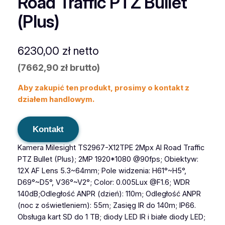
Road Traffic PTZ Bullet
(Plus)
6230,00
zł
netto
(
7662,90
zł
brutto)
Aby zakupić ten produkt, prosimy o kontakt z
działem handlowym.
Kontakt
Kamera Milesight TS2967-X12TPE 2Mpx AI Road Traffic
PTZ Bullet (Plus); 2MP 1920*1080 @90fps; Obiektyw:
12X AF Lens 5.3~64mm; Pole widzenia: H61°~H5°,
D69°~D5°, V36°~V2°; Color: 0.005Lux @F1.6; WDR
140dB;Odległość ANPR (dzień): 110m; Odległość ANPR
(noc z oświetleniem): 55m; Zasięg IR do 140m; IP66.
Obsługa kart SD do 1 TB; diody LED IR i białe diody LED;