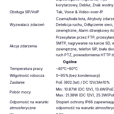
korytarzowy, Deblur, Znak wodny
Obsługa SIP/VoIP
Tak, Voice & Video-over-IP
Czarna/biała lista, Atrybuty zdarze
Wyzwalacz zdarzeń
Detekcja ruchu, Odłączenie sieci,
zewnętrzne, Alarm dźwiękowy itd
Przesyłanie przez FTP, przesyłan
SMTP, nagrywanie na karcie SD, 
Akcja zdarzenia
zewnętrzne, telefon SIP, biała dio
ruch PTZ, powiadomienia HTTP it
Ogólne
Temperatura pracy
-40℃~60℃
Wilgotność robocza
0~95%(bez kondensacji)
Zasilanie
PoE (802.3at) / DC 12V/3A±10%
Min.: 10.87W (DC 12V), 13.4W(PoE
Pobór mocy
Max.: 21.38W (DC 12V), 25.3W(Po
Odporność na warunki
Stopień ochrony IP66 zapewniają
atmosferyczne
odporność na warunki atmosfery