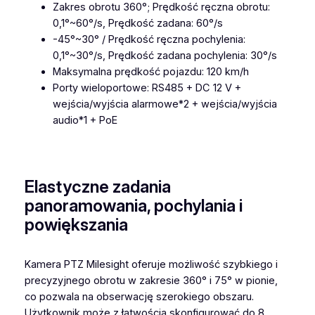
Zakres obrotu 360°; Prędkość ręczna obrotu:
0,1°~60°/s, Prędkość zadana: 60°/s
-45°~30° / Prędkość ręczna pochylenia:
0,1°~30°/s, Prędkość zadana pochylenia: 30°/s
Maksymalna prędkość pojazdu: 120 km/h
Porty wieloportowe: RS485 + DC 12 V +
wejścia/wyjścia alarmowe*2 + wejścia/wyjścia
audio*1 + PoE
Elastyczne zadania
panoramowania, pochylania i
powiększania
Kamera PTZ Milesight oferuje możliwość szybkiego i
precyzyjnego obrotu w zakresie 360° i 75° w pionie,
co pozwala na obserwację szerokiego obszaru.
Użytkownik może z łatwością skonfigurować do 8