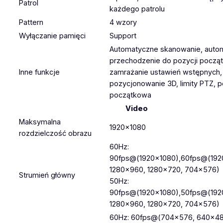
Patrol
każdego patrolu
Pattern
4 wzory
Wyłączanie pamięci
Support
Automatyczne skanowanie, auto
przechodzenie do pozycji począ
Inne funkcje
zamrażanie ustawień wstępnych,
pozycjonowanie 3D, limity PTZ, 
początkowa
Video
Maksymalna
1920×1080
rozdzielczość obrazu
60Hz:
90fps@(1920×1080),60fps@(192
1280×960, 1280×720, 704×576)
Strumień główny
50Hz:
90fps@(1920×1080),50fps@(192
1280×960, 1280×720, 704×576)
60Hz: 60fps@(704×576, 640×48