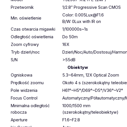
Przetwornik
1/2.8″ Progressive Scan CMOS
Color: 0.005Lux@F1.6
Min. oświetlenie
B/W: 0Lux with IR on
Czas otwarcia migawki
1/100000s~1s
Odległość oświetlenia
Do 50m
Zoom cyfrowy
16X
Tryb dzień/noc
Dzień/Noc/Auto/Dostosuj/Harmo
S/N
>55dB
Obiektyw
Ogniskowa
5.3~64mm, 12X Optical Zoom
Prędkość zoomu
Około 4 s (szerokokątny teleobi
Pole widzenia
H61°~H5°/D69°~D5°/V36°~V2°
Focus Control
Automatyczny/Półautomatyczny/
Minimalna odległość
1000/1500 mm
robocza
(szerokokątny/teleobiektyw)
Aperture
F1.6~F2.8