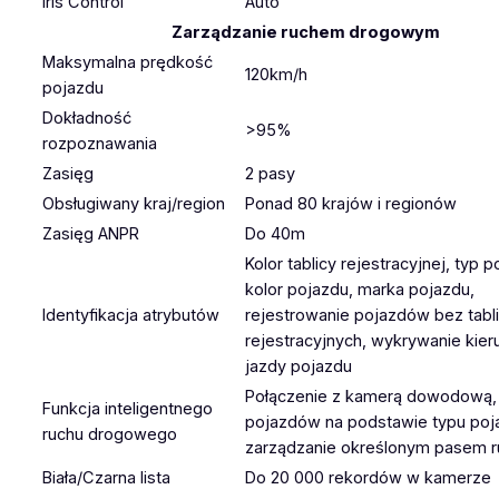
Iris Control
Auto
Zarządzanie ruchem drogowym
Maksymalna prędkość
120km/h
pojazdu
Dokładność
>95%
rozpoznawania
Zasięg
2 pasy
Obsługiwany kraj/region
Ponad 80 krajów i regionów
Zasięg ANPR
Do 40m
Kolor tablicy rejestracyjnej, typ p
kolor pojazdu, marka pojazdu,
Identyfikacja atrybutów
rejestrowanie pojazdów bez tabl
rejestracyjnych, wykrywanie kier
jazdy pojazdu
Połączenie z kamerą dowodową, 
Funkcja inteligentnego
pojazdów na podstawie typu poj
ruchu drogowego
zarządzanie określonym pasem r
Biała/Czarna lista
Do 20 000 rekordów w kamerze