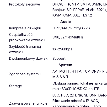
Protokoły sieciowe
DHCP, FTP, NTP, SMTP, SNMP, UP
Bonjour, SIP, PPPoE, VLAN, 802.1x
IGMP, ICMP, SSL, TLS 1.2
Audio
Kompresja dźwięku
G.711/AAC/G.722/G.726
Częstotliwość
8/16/32/44.1/48KHz
próbkowania dźwięku
Szybkość transmisji
16~256kbps
dźwięku
Dwukierunkowy dźwięk
Support
System
API, MQTT, HTTP, TCP, ONVIF Pro
Zgodność systemu
M & S & T
Obsługa pamięci lokalnej na kart
Storage
microSD/SDHC/SDXC do 1TB
BLC, HLC, 2D DNR, 3D DNR, Defo
Filtrowanie adresów IP, AGC,
Zaawansowane funkcje
Zapobieganie migotaniu, Tryb