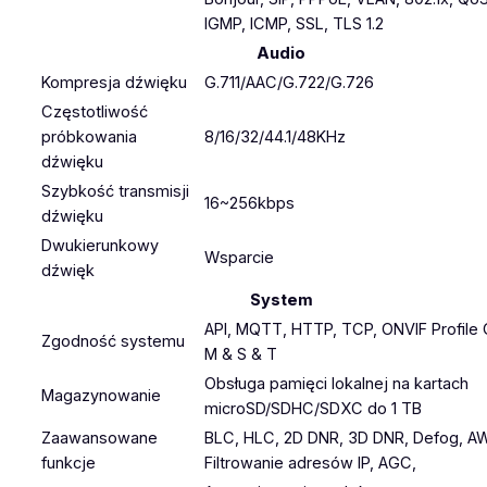
IGMP, ICMP, SSL, TLS 1.2
Audio
Kompresja dźwięku
G.711/AAC/G.722/G.726
Częstotliwość
próbkowania
8/16/32/44.1/48KHz
dźwięku
Szybkość transmisji
16~256kbps
dźwięku
Dwukierunkowy
Wsparcie
dźwięk
System
API, MQTT, HTTP, TCP, ONVIF Profile 
Zgodność systemu
M & S & T
Obsługa pamięci lokalnej na kartach
Magazynowanie
microSD/SDHC/SDXC do 1 TB
Zaawansowane
BLC, HLC, 2D DNR, 3D DNR, Defog, A
funkcje
Filtrowanie adresów IP, AGC,