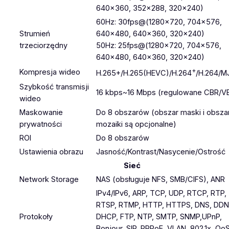
640×360, 352×288, 320×240)
60Hz: 30fps@(1280×720, 704×576,
Strumień
640×480, 640×360, 320×240)
trzeciorzędny
50Hz: 25fps@(1280×720, 704×576,
640×480, 640×360, 320×240)
+
Kompresja wideo
H.265+/H.265(HEVC)/H.264
/H.264/M
Szybkość transmisji
16 kbps~16 Mbps (regulowane CBR/V
wideo
Maskowanie
Do 8 obszarów (obszar maski i obsza
prywatności
mozaiki są opcjonalne)
ROI
Do 8 obszarów
Ustawienia obrazu
Jasność/Kontrast/Nasycenie/Ostrość
Sieć
Network Storage
NAS (obsługuje NFS, SMB/CIFS), ANR
IPv4/IPv6, ARP, TCP, UDP, RTCP, RTP,
RTSP, RTMP, HTTP, HTTPS, DNS, DDN
Protokoły
DHCP, FTP, NTP, SMTP, SNMP,UPnP,
Bonjour, SIP, PPPoE, VLAN, 802.1x, QoS