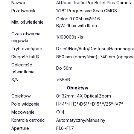
Nazwa
AI Road Traffic Pro Bullet Plus Camera
Przetwornik
1/1.8″ Progressive Scan CMOS
Color: 0.005Lux@F1.6
Min. oświetlenie
B/W: 0Lux with IR on
Czas otwarcia
1/100000s~1s
migawki
Tryb dzień/noc
Dzień/Noc/Auto/Dostosuj/Harmonogr
Długość fali IR
850 nm (domyślnie); 740 nm (opcjona
Odległość
Do 50m
oświetlenia
S/N
>55dB
Obiektyw
Obiektyw
8~32mm, 4X Optical Zoom
Pole widzenia
H44°~H13°/D51°~D15°/V25°~V7°
Mocowanie
Φ14
Kontrola ostrości
Automatyczny/Manualny
Aperture
F1.6~F1.7