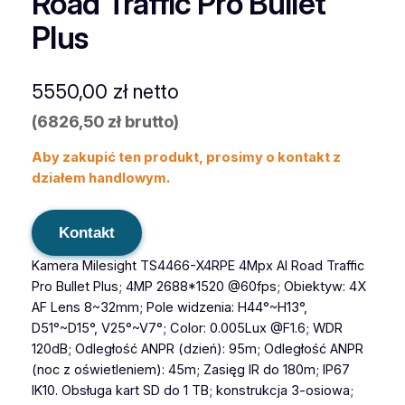
Road Traffic Pro Bullet
Plus
5550,00
zł
netto
(
6826,50
zł
brutto)
Aby zakupić ten produkt, prosimy o kontakt z
działem handlowym.
Kontakt
Kamera Milesight TS4466-X4RPE 4Mpx AI Road Traffic
Pro Bullet Plus; 4MP 2688*1520 @60fps; Obiektyw: 4X
AF Lens 8~32mm; Pole widzenia: H44°~H13°,
D51°~D15°, V25°~V7°; Color: 0.005Lux @F1.6; WDR
120dB; Odległość ANPR (dzień): 95m; Odległość ANPR
(noc z oświetleniem): 45m; Zasięg IR do 180m; IP67
IK10. Obsługa kart SD do 1 TB; konstrukcja 3-osiowa;