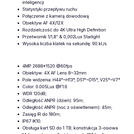
inteligencji
Statystyki przepływu ruchu
Połączenie z kamerą dowodową
Obiektyw AF 4X/12X
Rozdzielczość do 4K Ultra High Definition
Przetwornik 1/1,8″ & 0,002Lux Starlight
Wysoka liczba klatek na sekundę: 90 kl./s
4MP 2688*1520 @60fps
Obiektyw: 4X AF Lens 8~32mm
Pole widzenia: H44°~H13°, D51°~D15°, V25°~V7°
Color: 0.005Lux @F1.6
WDR 120dB;
Odległość ANPR (dzień): 95m;
Odległość ANPR (noc z oświetleniem): 45m;
Zasięg IR do 180m;
IP67 IK10.
Obsługa kart SD do 1 TB; konstrukcja 3-osiowa