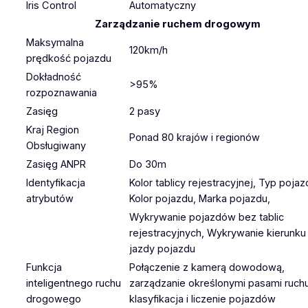
Iris Control
Automatyczny
Zarządzanie ruchem drogowym
Maksymalna
120km/h
prędkość pojazdu
Dokładność
>95%
rozpoznawania
Zasięg
2 pasy
Kraj Region
Ponad 80 krajów i regionów
Obsługiwany
Zasięg ANPR
Do 30m
Identyfikacja
Kolor tablicy rejestracyjnej, Typ pojaz
atrybutów
Kolor pojazdu, Marka pojazdu,
Wykrywanie pojazdów bez tablic
rejestracyjnych, Wykrywanie kierunku
jazdy pojazdu
Funkcja
Połączenie z kamerą dowodową,
inteligentnego ruchu
zarządzanie określonymi pasami ruchu
drogowego
klasyfikacja i liczenie pojazdów