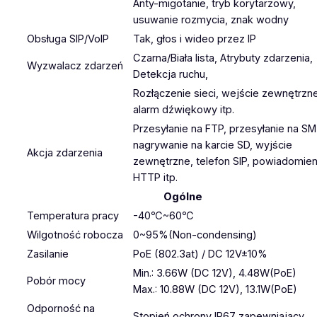
Anty-migotanie, tryb korytarzowy,
usuwanie rozmycia, znak wodny
Obsługa SIP/VoIP
Tak, głos i wideo przez IP
Czarna/Biała lista, Atrybuty zdarzenia,
Wyzwalacz zdarzeń
Detekcja ruchu,
Rozłączenie sieci, wejście zewnętrzne
alarm dźwiękowy itp.
Przesyłanie na FTP, przesyłanie na SM
nagrywanie na karcie SD, wyjście
Akcja zdarzenia
zewnętrzne, telefon SIP, powiadomien
HTTP itp.
Ogólne
Temperatura pracy
-40℃~60℃
Wilgotność robocza
0~95%(Non-condensing)
Zasilanie
PoE (802.3at) / DC 12V±10%
Min.: 3.66W (DC 12V), 4.48W(PoE)
Pobór mocy
Max.: 10.88W (DC 12V), 13.1W(PoE)
Odporność na
Stopień ochrony IP67 zapewniający