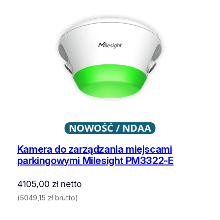
NOWOŚĆ / NDAA
Kamera do zarządzania miejscami
parkingowymi Milesight PM3322-E
4105,00
zł
netto
(
5049,15
zł
brutto)