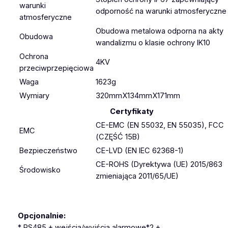
warunki
odporność na warunki atmosferyczne
atmosferyczne
Obudowa metalowa odporna na akty
Obudowa
wandalizmu o klasie ochrony IK10
Ochrona
4KV
przeciwprzepięciowa
Waga
1623g
Wymiary
320mmX134mmX171mm
Certyfikaty
CE-EMC (EN 55032, EN 55035), FCC
EMC
(CZĘŚĆ 15B)
Bezpieczeństwo
CE-LVD (EN IEC 62368-1)
CE-ROHS (Dyrektywa (UE) 2015/863
Środowisko
zmieniająca 2011/65/UE)
Opcjonalnie:
* RS485 + wejścia/wyjścia alarmowe*2 +