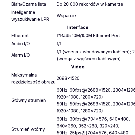
Biała/Czarna lista
Do 20 000 rekordów w kamerze
Inteligentne
Wsparcie
wyszukiwanie LPR
Interface
Ethernet
1*RJ45 10M/100M Ethernet Port
Audio I/O
1/1
1/1 (wersja z wbudowanym kablem); 2
Alarm I/O
(wersja z wyjściem kablowym)
Video
Maksymalna
2688×1520
rozdzielczość obrazu
60Hz: 60fps@(2688×1520, 2304×1296
1920×1080, 1280×720)
Główny strumień
50Hz: 50fps@(2688×1520, 2304×1296
1920×1080, 1280×720)
60Hz: 30fps@(704×576, 640×480,
640×360, 352×288, 320×240)
Strumień wtórny
50Hz: 25fps@(704×576, 640×480,