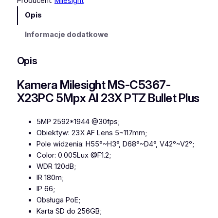
Producent:
Milesight
K
Opis
a
m
Informacje dodatkowe
e
r
Opis
a
M
Kamera Milesight MS-C5367-
i
X23PC 5Mpx AI 23X PTZ Bullet Plus
l
e
s
5MP 2592*1944 @30fps;
i
Obiektyw: 23X AF Lens 5~117mm;
g
Pole widzenia: H55°~H3°, D68°~D4°, V42°~V2°;
h
Color: 0.005Lux @F1.2;
t
WDR 120dB;
M
IR 180m;
S
IP 66;
-
Obsługa PoE;
C
Karta SD do 256GB;