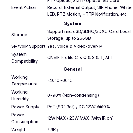
FTP Upload, SMTP Upload, SD Card
Event Action
Record, External Output, SIP Phone, White
LED, PTZ Motion, HTTP Notification, etc.
System
Support microSD/SDHC/SDXC Card Local
Storage
Storage, up to 256GB
SIP/VoIP Support
Yes, Voice & Video-over-IP
System
ONVIF Profile G & Q & S & T, API
Compatibility
General
Working
-40℃~60℃
Temperature
Working
0~90%(Non-condensing)
Humidity
Power Supply
PoE (802.3at) / DC 12V/3A±10%
Power
12W MAX / 23W MAX (With IR on)
Consumption
Weight
2.9Kg