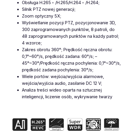
5
Obsługa H.265﹢/H.265/H.264﹢/H.264;
3
Silnik PTZ nowej generacji;
6
Zoom optyczny 5X;
7
Wyświetlanie pozycji PTZ, pozycjonowanie 3D,
-
300 zaprogramowanych punktów, 8 patroli, do
X
48 zaprogramowanych punktów na każdy patrol;
2
4 wzorce;
3
Zakres obrotu 360°; Prędkość ręczna obrotu:
P
0,1°~60°/s, prędkość zadana: 60°/s; –
C
45°~30°/Prędkość ręczna pochylenia: 0,1°~30°/s,
5
prędkość zadana pochylenia: 30°/s;
M
Wiele portów: wejścia/wyjścia alarmowe,
p
wejścia/wyjścia audio, zasilanie DC 12 V;
x
Analiza treści wideo oparta na sztucznej
A
inteligencji, liczenie osób, wykrywanie twarzy
I
2
3
X
P