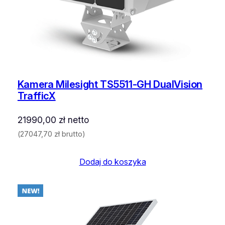
Kamera Milesight TS5511-GH DualVision
TrafficX
21990,00
zł
netto
(
27047,70
zł
brutto)
Dodaj do koszyka