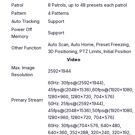
Patrol
8 Patrols, up to 48 presets each patrol
Pattern
4 Patterns
Auto Tracking
Support
Power Off
Support
Memory
Auto Scan, Auto Home, Preset Freezing,
Other Function
3D Positioning, PTZ Limits, Initial Position
Video
Max. Image
2592×1944
Resolution
60Hz: 30fps@(2592×1944),
45fps@(2048×1536),60fps@(1920×1080,
1280×960, 1280×720, 704×576)
Primary Stream
50Hz: 25fps@(2592×1944),
45fps@(2048×1536),50fps@(1920×1080,
1280×960, 1280×720, 704×576)
60Hz: 30fps@(704×576, 640×480,
640×360, 352×288, 320×240, 320×192,