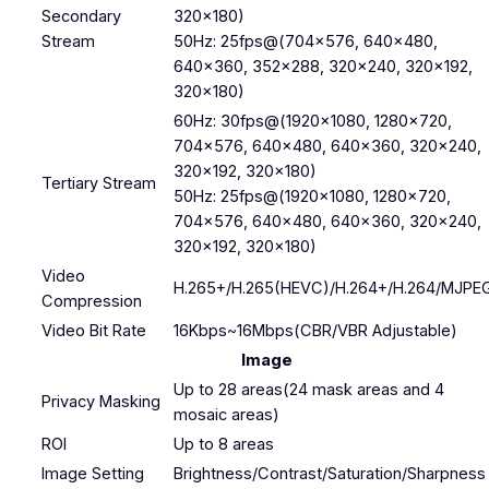
Secondary
320×180)
Stream
50Hz: 25fps@(704×576, 640×480,
640×360, 352×288, 320×240, 320×192,
320×180)
60Hz: 30fps@(1920×1080, 1280×720,
704×576, 640×480, 640×360, 320×240,
320×192, 320×180)
Tertiary Stream
50Hz: 25fps@(1920×1080, 1280×720,
704×576, 640×480, 640×360, 320×240,
320×192, 320×180)
Video
H.265+/H.265(HEVC)/H.264+/H.264/MJPE
Compression
Video Bit Rate
16Kbps~16Mbps(CBR/VBR Adjustable)
Image
Up to 28 areas(24 mask areas and 4
Privacy Masking
mosaic areas)
ROI
Up to 8 areas
Image Setting
Brightness/Contrast/Saturation/Sharpness