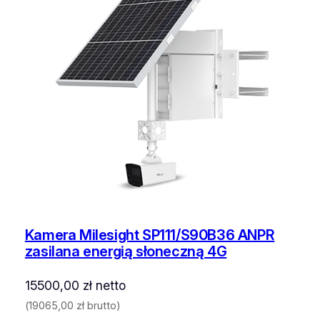
Kamera Milesight SP111/S90B36 ANPR
zasilana energią słoneczną 4G
15500,00
zł
netto
(
19065,00
zł
brutto)