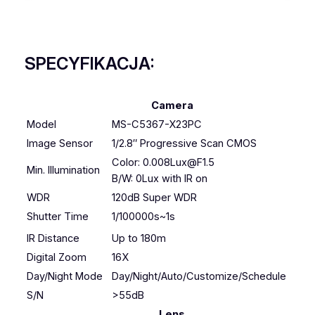
SPECYFIKACJA:
Camera
Model
MS-C5367-X23PC
Image Sensor
1/2.8″ Progressive Scan CMOS
Color: 0.008Lux@F1.5
Min. Illumination
B/W: 0Lux with IR on
WDR
120dB Super WDR
Shutter Time
1/100000s~1s
IR Distance
Up to 180m
Digital Zoom
16X
Day/Night Mode
Day/Night/Auto/Customize/Schedule
S/N
>55dB
Lens