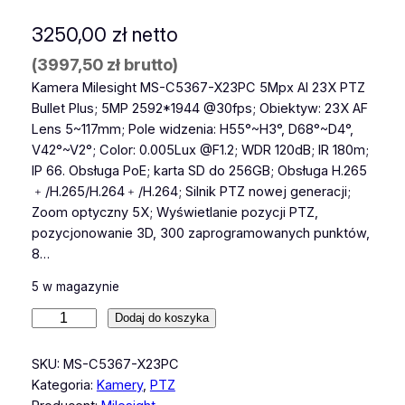
3250,00
zł
netto
(
3997,50
zł
brutto)
Kamera Milesight MS-C5367-X23PC 5Mpx AI 23X PTZ
Bullet Plus; 5MP 2592*1944 @30fps; Obiektyw: 23X AF
Lens 5~117mm; Pole widzenia: H55°~H3°, D68°~D4°,
V42°~V2°; Color: 0.005Lux @F1.2; WDR 120dB; IR 180m;
IP 66. Obsługa PoE; karta SD do 256GB; Obsługa H.265
﹢/H.265/H.264﹢/H.264; Silnik PTZ nowej generacji;
Zoom optyczny 5X; Wyświetlanie pozycji PTZ,
pozycjonowanie 3D, 300 zaprogramowanych punktów,
8…
5 w magazynie
i
Dodaj do koszyka
l
o
SKU:
MS-C5367-X23PC
ś
Kategoria:
Kamery
, 
PTZ
ć