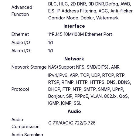
BLC, HLC, 2D DNR, 3D DNR,Defog, AWB,
Advanced
EIS, IP Address Filtering, AGC, Anti-flicker,
Function
Corridor Mode, Deblur, Watermark
Interface
Ethernet
1*RJ45 10M/100M Ethernet Port
Audio I/O
1/1
Alarm I/O
1/1
Network
Network Storage
NAS(Support NFS, SMB/CIFS), ANR
IPv4/IPv6, ARP, TCP, UDP, RTCP, RTP,
RTSP, RTMP, HTTP, HTTPS, DNS, DDNS,
Protocol
DHCP, FTP, NTP, SMTP, SNMP, UPnP,
Bonjour, SIP, PPPoE, VLAN, 802.1x, QoS,
IGMP, ICMP, SSL
Audio
Audio
G.711/AAC/G.722/G.726
Compression
Audio Sampling