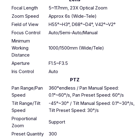
Focal Length
5~117mm, 23X Optical Zoom
Zoom Speed
Approx 6s (Wide-Tele)
Field of View
H55°~H3°, D68°~D4°, V42°~V2°
Focus Control
Auto/Semi-Auto/Manual
Minimum
Working
1000/1500mm (Wide/Tele)
Distance
Aperture
F1.5~F3.5
Iris Control
Auto
PTZ
Pan Range/Pan
360°endless / Pan Manual Speed:
Speed
0.1°~60°/s, Pan Preset Speed: 60°/s
Tilt Range/Tilt
-45°~30° / Tilt Manual Speed: 0.1°~30°/s,
Speed
Tilt Preset Speed: 30°/s
Proportional
Support
Zoom
Preset Quantity
300