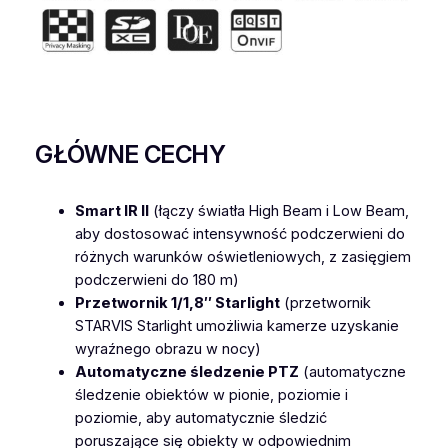
T
Z
B
u
l
l
GŁÓWNE CECHY
e
t
P
Smart IR II
(łączy światła High Beam i Low Beam,
l
aby dostosować intensywność podczerwieni do
u
różnych warunków oświetleniowych, z zasięgiem
s
podczerwieni do 180 m)
Przetwornik 1/1,8″ Starlight
(przetwornik
STARVIS Starlight umożliwia kamerze uzyskanie
wyraźnego obrazu w nocy)
Automatyczne śledzenie PTZ
(automatyczne
śledzenie obiektów w pionie, poziomie i
poziomie, aby automatycznie śledzić
poruszające się obiekty w odpowiednim