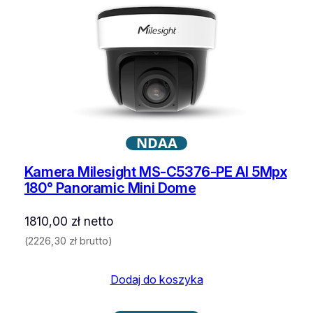
NDAA
Kamera Milesight MS-C5376-PE AI 5Mpx
180° Panoramic Mini Dome
1810,00
zł
netto
(
2226,30
zł
brutto)
Dodaj do koszyka