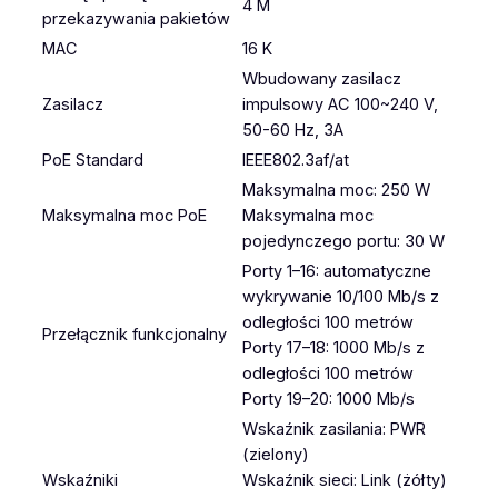
4 M
przekazywania pakietów
MAC
16 K
Wbudowany zasilacz
Zasilacz
impulsowy AC 100~240 V,
50-60 Hz, 3A
PoE Standard
IEEE802.3af/at
Maksymalna moc: 250 W
Maksymalna moc PoE
Maksymalna moc
pojedynczego portu: 30 W
Porty 1–16: automatyczne
wykrywanie 10/100 Mb/s z
odległości 100 metrów
Przełącznik funkcjonalny
Porty 17–18: 1000 Mb/s z
odległości 100 metrów
Porty 19–20: 1000 Mb/s
Wskaźnik zasilania: PWR
(zielony)
Wskaźniki
Wskaźnik sieci: Link (żółty)