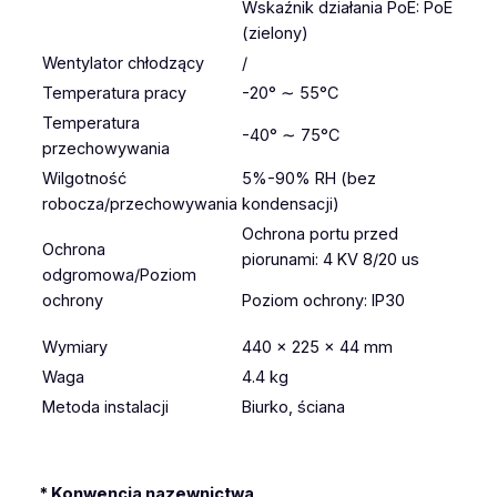
Wskaźnik działania PoE: PoE
(zielony)
Wentylator chłodzący
/
Temperatura pracy
-20° ∼ 55°C
Temperatura
-40° ∼ 75°C
przechowywania
Wilgotność
5%-90% RH (bez
robocza/przechowywania
kondensacji)
Ochrona portu przed
Ochrona
piorunami: 4 KV 8/20 us
odgromowa/Poziom
ochrony
Poziom ochrony: IP30
Wymiary
440 × 225 × 44 mm
Waga
4.4 kg
Metoda instalacji
Biurko, ściana
* Konwencja nazewnictwa