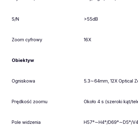
S/N
>55dB
Zoom cyfrowy
16X
Obiektyw
Ogniskowa
5.3∼64mm, 12X Optical 
Prędkość zoomu
Około 4 s (szeroki kąt/te
Pole widzenia
H57°∼H4°/D69°∼D5°/V4