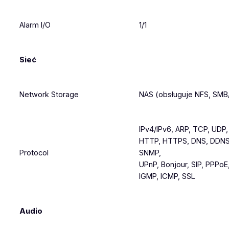
Alarm I/O
1/1
Sieć
Network Storage
NAS (obsługuje NFS, SMB
IPv4/IPv6, ARP, TCP, UDP
HTTP, HTTPS, DNS, DDNS
Protocol
SNMP,
UPnP, Bonjour, SIP, PPPoE
IGMP, ICMP, SSL
Audio