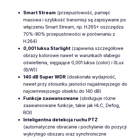
M
S
Smart Stream
(przepustowość, pamięć
-
masowa i szybkość transmisji są zapisywane po
C
włączeniu Smart Stream, np. H.265+ oszczędza
5
70%-80% przepustowości w porównaniu z
3
H.264)
7
0,001 luksa Starlight
(zapewnia szczegółowe
1
obrazy kolorowe nawet w warunkach słabego
-
oświetlenia, sięgające 0,001 luksa (color) i 0Lux
X
(B/W))
1
140 dB Super WDR
(doskonała wydajność,
2
nawet przy stosunku jasności najjaśniejszego do
H
najciemniejszego obiektu do 140 dB)
P
Funkcje zaawansowane
(obsługuje różne
B
zaawansowane funkcje, takie jak HLC, Defog,
5
ROI)
M
Inteligentna detekcja ruchu PTZ
p
(automatyczne obracanie i pochylanie do pozycji
x
wykrytego obszaru oraz synchroniczne