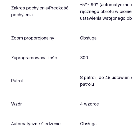
-5°∼90° (automatyczne o
Zakres pochylenia/Prędkość
ręcznego obrotu w pionie
pochylenia
ustawienia wstępnego ob
Zoom proporcjonalny
Obsługa
Zaprogramowana ilość
300
8 patroli, do 48 ustawie
Patrol
patrolu
Wzór
4 wzorce
Automatyczne śledzenie
Obsługa