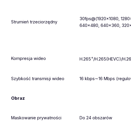
30fps@(1920×1080, 1280
Strumień trzeciorzędny
640×480, 640×360, 320×
+
Kompresja wideo
H.265
/H.265(HEVC)/H.2
Szybkość transmisji wideo
16 kbps∼16 Mbps (regul
Obraz
Maskowanie prywatności
Do 24 obszarów