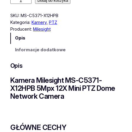
i
Dodaj do koszyka
l
o
SKU:
MS-C5371-X12HPB
ś
Kategoria:
Kamery
, 
PTZ
ć
Producent:
Milesight
K
Opis
a
m
Informacje dodatkowe
e
r
Opis
a
M
Kamera Milesight MS-C5371-
i
X12HPB 5Mpx 12X Mini PTZ Dome
l
Network Camera
e
s
i
g
h
GŁÓWNE CECHY
t