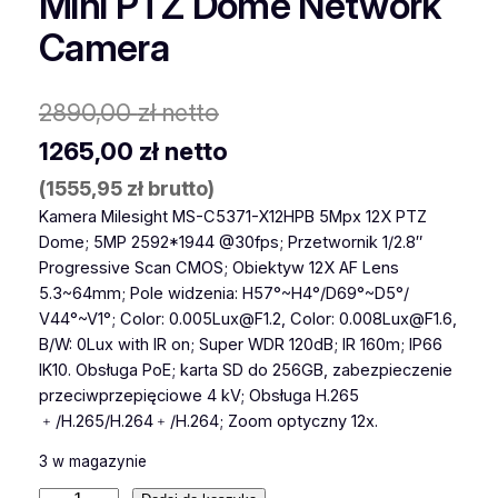
Mini PTZ Dome Network
Camera
2890,00
zł
netto
1265,00
zł
netto
(
1555,95
zł
brutto)
Kamera Milesight MS-C5371-X12HPB 5Mpx 12X PTZ
Dome; 5MP 2592*1944 @30fps; Przetwornik 1/2.8″
Progressive Scan CMOS; Obiektyw 12X AF Lens
5.3~64mm; Pole widzenia: H57°~H4°/D69°~D5°/
V44°~V1°; Color: 0.005Lux@F1.2, Color: 0.008Lux@F1.6,
B/W: 0Lux with IR on; Super WDR 120dB; IR 160m; IP66
IK10. Obsługa PoE; karta SD do 256GB, zabezpieczenie
przeciwprzepięciowe 4 kV; Obsługa H.265
﹢/H.265/H.264﹢/H.264; Zoom optyczny 12x.
3 w magazynie