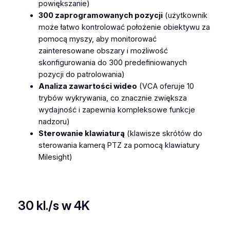
1
powiększanie)
2
300 zaprogramowanych pozycji
(użytkownik
X
może łatwo kontrolować położenie obiektywu za
M
pomocą myszy, aby monitorować
i
zainteresowane obszary i możliwość
n
skonfigurowania do 300 predefiniowanych
i
pozycji do patrolowania)
P
Analiza zawartości wideo
(VCA oferuje 10
T
trybów wykrywania, co znacznie zwiększa
Z
wydajność i zapewnia kompleksowe funkcje
D
nadzoru)
o
Sterowanie klawiaturą
(klawisze skrótów do
m
sterowania kamerą PTZ za pomocą klawiatury
e
Milesight)
N
e
t
w
30 kl./s w 4K
o
r