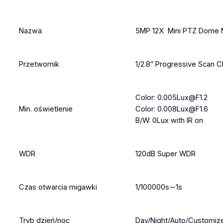
Nazwa
5MP 12X Mini PTZ Dome 
Przetwornik
1/2.8″ Progressive Scan
Color: 0.005Lux@F1.2
Min. oświetlenie
Color: 0.008Lux@F1.6
B/W: 0Lux with IR on
WDR
120dB Super WDR
Czas otwarcia migawki
1/100000s∼1s
Tryb dzień/noc
Day/Night/Auto/Customiz