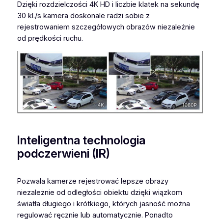
Dzięki rozdzielczości 4K HD i liczbie klatek na sekundę
k
30 kl./s kamera doskonale radzi sobie z
C
rejestrowaniem szczegółowych obrazów niezależnie
a
od prędkości ruchu.
m
e
r
a
Inteligentna technologia
podczerwieni (IR)
Pozwala kamerze rejestrować lepsze obrazy
niezależnie od odległości obiektu dzięki wiązkom
światła długiego i krótkiego, których jasność można
regulować ręcznie lub automatycznie. Ponadto