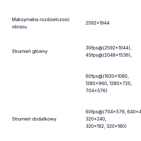
Maksymalna rozdzielczość
2592×1944
obrazu
30fps@(2592×1944),
Strumień główny
45fps@(2048×1536),
60fps@(1920×1080,
1280×960, 1280×720,
704×576)
60fps@(704×576, 640×4
Strumień dodatkowy
320×240,
320×192, 320×180)