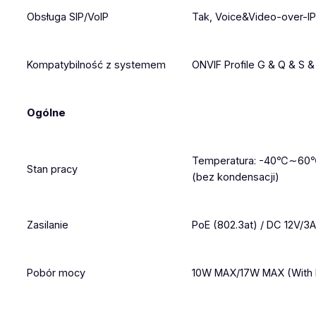
Obsługa SIP/VoIP
Tak, Voice&Video-over-IP
Kompatybilność z systemem
ONVIF Profile G & Q & S &
Ogólne
Temperatura: -40℃∼60℃
Stan pracy
(bez kondensacji)
Zasilanie
PoE (802.3at) / DC 12V/3
Pobór mocy
10W MAX/17W MAX (With I