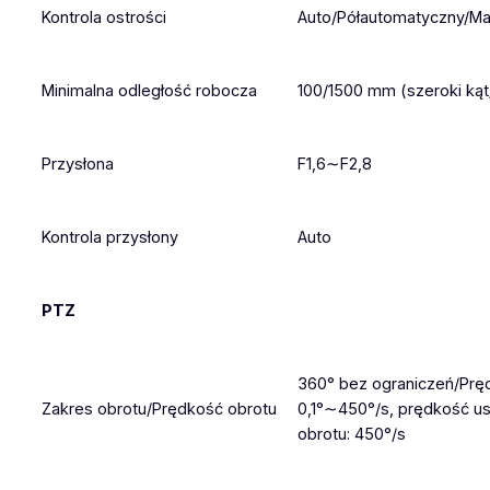
Kontrola ostrości
Auto/Półautomatyczny/Ma
Minimalna odległość robocza
100/1500 mm (szeroki kąt
Przysłona
F1,6∼F2,8
Kontrola przysłony
Auto
PTZ
360° bez ograniczeń/Prę
Zakres obrotu/Prędkość obrotu
0,1°∼450°/s, prędkość u
obrotu: 450°/s