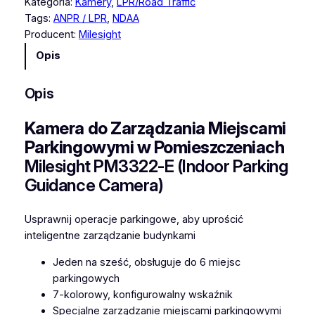
Kategoria:
Kamery
, 
LPR/Road Traffic
ć
Tags:
ANPR / LPR
, 
NDAA
K
Producent:
Milesight
a
Opis
m
e
Opis
r
a
Kamera do Zarządzania Miejscami
d
o
Parkingowymi w Pomieszczeniach
z
Milesight PM3322-E (Indoor Parking
a
Guidance Camera)
r
z
Usprawnij operacje parkingowe, aby uprościć
ą
inteligentne zarządzanie budynkami
d
z
Jeden na sześć, obsługuje do 6 miejsc
a
parkingowych
n
7-kolorowy, konfigurowalny wskaźnik
i
Specjalne zarządzanie miejscami parkingowymi