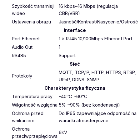
Szybkość transmisji
16 kbps~16 Mbps (regulacja
wideo
CBR/VBR)
Ustawienia obrazu
Jasność/Kontrast/Nasycenie/Ostrość
Interface
Port Ethernet
1 × RJ45 10/100Mbps Ethernet Port
Audio Out
1
RS485
Support
Sieć
MQTT, TCP/IP, HTTP, HTTPS, RTSP,
Protokoły
UPnP, DDNS, SNMP
Charakterystyka fizyczna
Temperatura pracy
-40°C ~60°C
Wilgotność względna
5% ~90% (bez kondensacji)
Ochrona przed
Do IP65 zapewniające odporność na
wnikaniem
warunki atmosferyczne
Ochrona
6kV
przeciwprzepięciowa