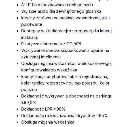
a
AI LPR i rozpoznawanie cech pojazdu
m
Wyjście audio dla zewnętrznego głośnika
i
Idealny zarówno na parkingi wewnętrzne, jak i
e
półotwarte
j
Dostępny w konfiguracji szeregowej dla łatwej
s
instalacji
c
Elastyczna integracja z CGI/API
a
Wykrywanie obecności/parkowania oparte na
m
sztucznej inteligencji
i
Obsługa migania wskaźnika i wielokolorowego,
p
konfigurowalnego wskaźnika
a
Identyfikacja atrybutów: tablica rejestracyjna,
r
kolor tablicy rejestracyjnej, typ pojazdu, kolor
k
pojazdu
i
Dokładność wykrywania obecności na parkingu
n
≥99,9%
g
Dokładność LPR >98%
o
Dokładność rozpoznawania atrybutów >95%
w
Obsługa migania wskaźnika
y