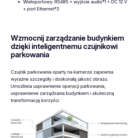
Wieloportowy: RS485 + wyjście audio*1 + DC 12 V
m
+ port Ethernet*2
i
M
i
l
Wzmocnij zarządzanie budynkiem
e
dzięki inteligentnemu czujnikowi
s
parkowania
i
g
h
Czujnik parkowania oparty na kamerze zapewnia
t
wyraźne szczegóły i doskonałą jakość obrazu.
P
Umożliwia usprawnienie operacji parkowania,
M
usprawnienie zarządzania budynkiem i skuteczną
3
transformację korzyści.
3
2
2
-
E