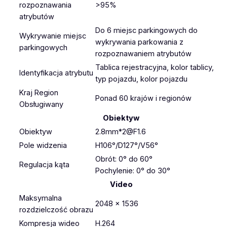
rozpoznawania
>95%
atrybutów
Do 6 miejsc parkingowych do
Wykrywanie miejsc
wykrywania parkowania z
parkingowych
rozpoznawaniem atrybutów
Tablica rejestracyjna, kolor tablicy,
Identyfikacja atrybutu
typ pojazdu, kolor pojazdu
Kraj Region
Ponad 60 krajów i regionów
Obsługiwany
Obiektyw
Obiektyw
2.8mm*2@F1.6
Pole widzenia
H106°/D127°/V56°
Obrót: 0° do 60°
Regulacja kąta
Pochylenie: 0° do 30°
Video
Maksymalna
2048 × 1536
rozdzielczość obrazu
Kompresja wideo
H.264