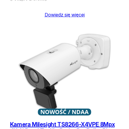
Dowiedz się więcej
NOWOŚĆ / NDAA
Kamera Milesight TS8266-X4VPE 8Mpx