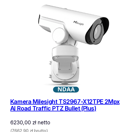
NDAA
Kamera Milesight TS2967-X12TPE 2Mpx
AI Road Traffic PTZ Bullet (Plus)
6230,00
zł
netto
(
7662,90
zł
brutto)