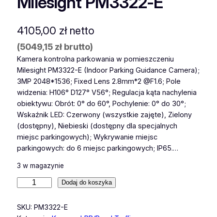
Milesight PM3322-E
4105,00
zł
netto
(
5049,15
zł
brutto)
Kamera kontrolna parkowania w pomieszczeniu
Milesight PM3322-E (Indoor Parking Guidance Camera);
3MP 2048*1536; Fixed Lens 2.8mm*2 @F1.6; Pole
widzenia: H106° D127° V56°; Regulacja kąta nachylenia
obiektywu: Obrót: 0° do 60°, Pochylenie: 0° do 30°;
Wskaźnik LED: Czerwony (wszystkie zajęte), Zielony
(dostępny), Niebieski (dostępny dla specjalnych
miejsc parkingowych); Wykrywanie miejsc
parkingowych: do 6 miejsc parkingowych; IP65.…
3 w magazynie
i
Dodaj do koszyka
l
o
SKU:
PM3322-E
ś