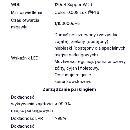
WDR
120dB Supper WDR
Min. oświetlenie
Color: 0.008 Lux @F1.6
Czas otwarcia
1/100000s~1s
migawki
Domyślne: czerwony (wszystkie
zajęte), zielony (dostępny),
niebieski (dostępny dla specjalnych
miejsc parkingowych).
Wskaźnik LED
Możliwość regulacji: pomarańczowy,
żółty, cyjan i fioletowy.
Obsługuje miganie
kierunkowskazów.
Zarządzanie parkingiem
Dokładność
wykrywania zajętości
≥ 99.9%
miejsc parkingowych
Dokładność LPR
>98%
Dokładność