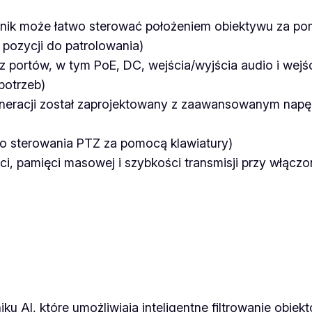
P
nik może łatwo sterować położeniem obiektywu za po
l
pozycji do patrolowania)
u
z portów, w tym PoE, DC, wejścia/wyjścia audio i wejś
s
potrzeb)
eneracji został zaprojektowany z zaawansowanym napęd
o sterowania PTZ za pomocą klawiatury)
 pamięci masowej i szybkości transmisji przy włączon
ku AI, które umożliwiają inteligentne filtrowanie obiek