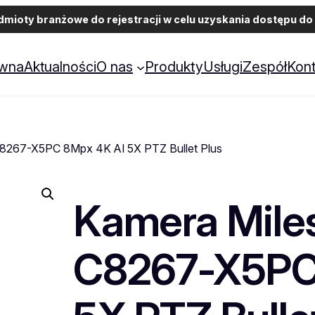
ioty branżowe do rejestracji w celu uzyskania dostępu do 
ówna
Aktualności
O nas
Produkty
Usługi
Zespół
Kont
C8267-X5PC 8Mpx 4K AI 5X PTZ Bullet Plus
Kamera Mile
C8267-X5PC