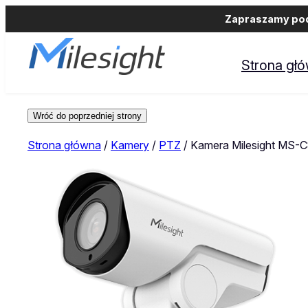
Zapraszamy podm
Strona gł
Strona główna
/
Kamery
/
PTZ
/ Kamera Milesight MS-