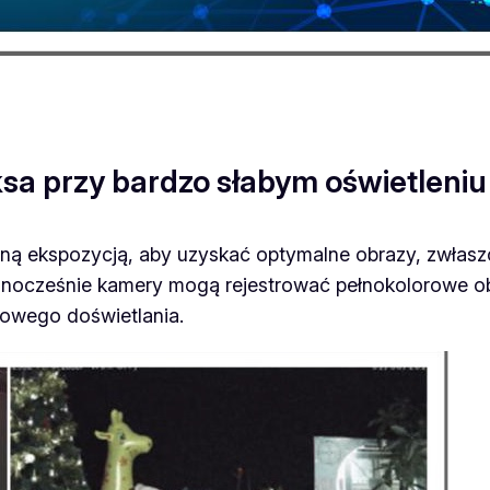
ksa przy bardzo słabym oświetleniu
rotną ekspozycją, aby uzyskać optymalne obrazy, zwła
dnocześnie kamery mogą rejestrować pełnokolorowe o
kowego doświetlania.