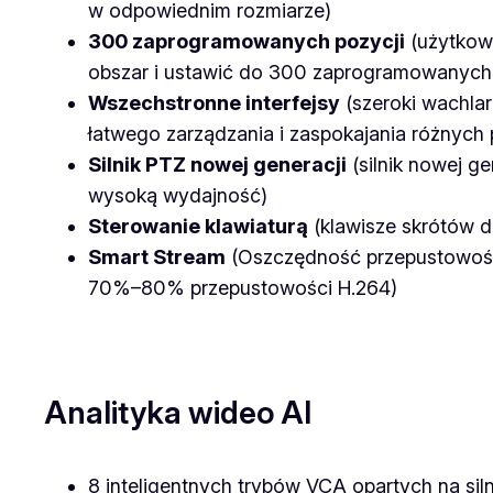
w odpowiednim rozmiarze)
300 zaprogramowanych pozycji
(użytkow
obszar i ustawić do 300 zaprogramowanych 
Wszechstronne interfejsy
(szeroki wachlar
łatwego zarządzania i zaspokajania różnych 
Silnik PTZ nowej generacji
(silnik nowej g
wysoką wydajność)
Sterowanie klawiaturą
(klawisze skrótów d
Smart Stream
(Oszczędność przepustowości,
70%–80% przepustowości H.264)
Analityka wideo AI
8 inteligentnych trybów VCA opartych na silni