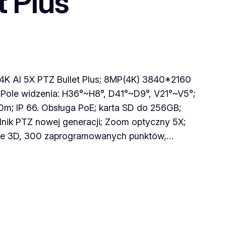
t Plus
K AI 5X PTZ Bullet Plus; 8MP(4K) 3840*2160
Pole widzenia: H36°~H8°, D41°~D9°, V21°~V5°;
0m; IP 66. Obsługa PoE; karta SD do 256GB;
nik PTZ nowej generacji; Zoom optyczny 5X;
nie 3D, 300 zaprogramowanych punktów,…