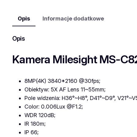
Opis
Informacje dodatkowe
Opis
Kamera Milesight MS-C82
8MP(4K) 3840*2160 @30fps;
Obiektyw: 5X AF Lens 11~55mm;
Pole widzenia: H36°~H8°, D41°~D9°, V21°~V
Color: 0.006Lux @F1.2;
WDR 120dB;
IR 180m;
IP 66;