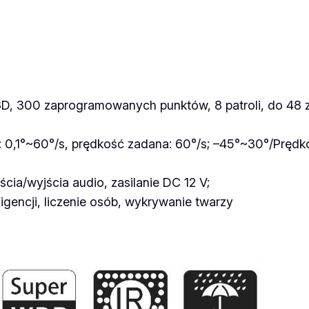
M
S
-
C
8
3D, 300 zaprogramowanych punktów, 8 patroli, do 48
2
6
: 0,1°~60°/s, prędkość zadana: 60°/s; –45°~30°/Prędk
7
-
cia/wyjścia audio, zasilanie DC 12 V;
X
ligencji, liczenie osób, wykrywanie twarzy
5
P
C
8
M
p