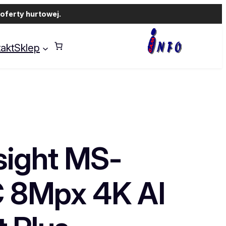
oferty hurtowej.
akt
Sklep
sight MS-
 8Mpx 4K AI