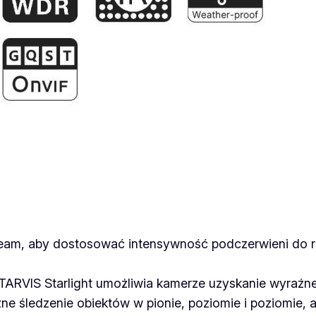
x
4
K
A
I
5
X
P
T
Z
B
u
Beam, aby dostosować intensywność podczerwieni do 
l
l
TARVIS Starlight umożliwia kamerze uzyskanie wyraźn
e
e śledzenie obiektów w pionie, poziomie i poziomie, a
t