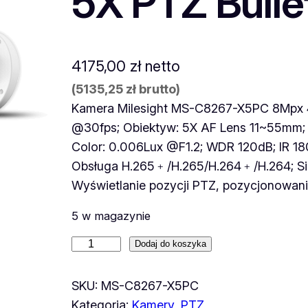
5X PTZ Bulle
4175,00
zł
netto
(
5135,25
zł
brutto)
Kamera Milesight MS-C8267-X5PC 8Mpx 4
@30fps; Obiektyw: 5X AF Lens 11~55mm; 
Color: 0.006Lux @F1.2; WDR 120dB; IR 18
Obsługa H.265﹢/H.265/H.264﹢/H.264; Sil
Wyświetlanie pozycji PTZ, pozycjonowa
5 w magazynie
i
Dodaj do koszyka
l
o
SKU:
MS-C8267-X5PC
ś
Kategoria:
Kamery
, 
PTZ