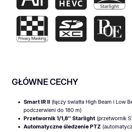
GŁÓWNE CECHY
Smart IR II
(łączy światła High Beam i Low 
podczerwieni do 180 m)
Przetwornik 1/1,8″ Starlight
(przetwornik S
Automatyczne śledzenie PTZ
(automatyczn