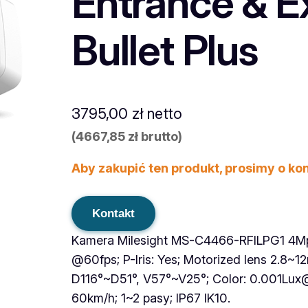
Entrance & Ex
Bullet Plus
3795,00
zł
netto
(
4667,85
zł
brutto)
Aby zakupić ten produkt, prosimy o ko
Kontakt
Kamera Milesight MS-C4466-RFILPG1 4Mpx
@60fps; P-Iris: Yes; Motorized lens 2.8~12
D116°~D51°, V57°~V25°; Color: 0.001Lux@
60km/h; 1~2 pasy; IP67 IK10.