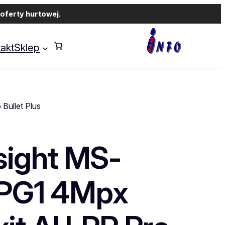
oferty hurtowej.
akt
Sklep
Bullet Plus
sight MS-
PG1 4Mpx