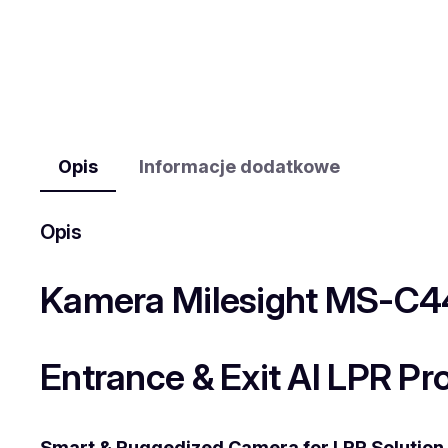
Opis
Informacje dodatkowe
Opis
Kamera Milesight MS-C
Entrance & Exit AI LPR Pro
Smart & Ruggedized Camera for LPR Solution