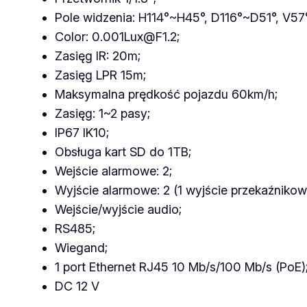
Pole widzenia: H114°~H45°, D116°~D51°, V57
Color: 0.001Lux@F1.2;
Zasięg IR: 20m;
Zasięg LPR 15m;
Maksymalna prędkość pojazdu 60km/h;
Zasięg: 1~2 pasy;
IP67 IK10;
Obsługa kart SD do 1TB;
Wejście alarmowe: 2;
Wyjście alarmowe: 2 (1 wyjście przekaźnikowe
Wejście/wyjście audio;
RS485;
Wiegand;
1 port Ethernet RJ45 10 Mb/s/100 Mb/s (PoE)
DC 12 V