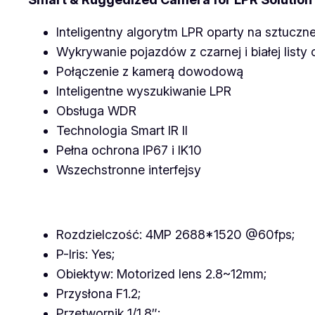
Inteligentny algorytm LPR oparty na sztucznej
Wykrywanie pojazdów z czarnej i białej listy 
Połączenie z kamerą dowodową
Inteligentne wyszukiwanie LPR
Obsługa WDR
Technologia Smart IR II
Pełna ochrona IP67 i IK10
Wszechstronne interfejsy
Rozdzielczość: 4MP 2688*1520 @60fps;
P-Iris: Yes;
Obiektyw: Motorized lens 2.8~12mm;
Przysłona F1.2;
Przetwornik 1/1.8″;