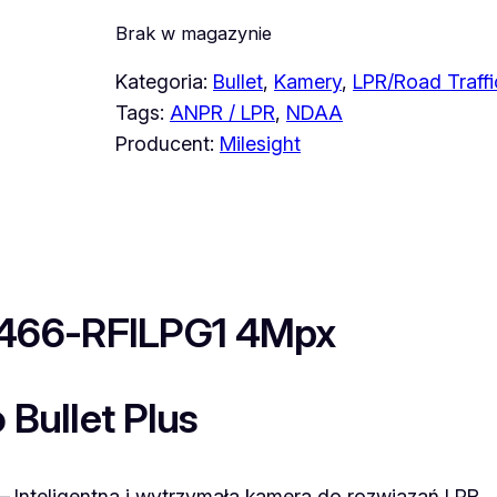
Brak w magazynie
Kategoria:
Bullet
, 
Kamery
, 
LPR/Road Traffi
Tags:
ANPR / LPR
, 
NDAA
Producent:
Milesight
4466-RFILPG1 4Mpx
 Bullet Plus
 –
Inteligentna i wytrzymała kamera do rozwiązań LPR