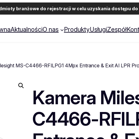
ioty branżowe do rejestracji w celu uzyskania dostępu do 
ówna
Aktualności
O nas
Produkty
Usługi
Zespół
Kont
lesight MS-C4466-RFILPG1 4Mpx Entrance & Exit AI LPR Pro 
Kamera Mile
C4466-RFIL