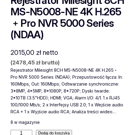
Rejestrator Milesight 8CH
MS-N5008-NE 4K H.265
﹢Pro NVR 5000 Series
(NDAA)
2015,00
zł
netto
(
2478,45
zł
brutto)
Rejestrator Milesight 8CH MS-N5008-NE 4K H.265﹢
Pro NVR 5000 Series (NDAA); Przepustowość łącza: In:
160Mbps, Out: 160Mbps; Odtwarzanie synchroniczne:
3*8MP, 4*5MP, 8*1080P, 8*720P; Dyski twarde:
2*10TB (3.5”HDD); HDMI; VGA; Alarm I/O: 4/1. 1 x RJ45
100/1000 Mb/s; 2 x Interfejsy USB 2.0; 1 x Wejście audio
RCA + 1 x Wyjście audio RCA; Analiza treści wideo…
8 w magazynie
i
Dodaj do koszyka