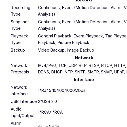
Record
Recording
Continuous, Event (Motion Detection, Alarm, 
Type
Analysis)
Snapshot
Continuous, Event (Motion Detection, Alarm, 
Type
Analysis)
Playback
General Playback, Event Playback, Tag Playbac
Type
Playback, Picture Playback
Backup
Video Backup, Image Backup
Network
Network
IPv4/IPv6, TCP, UDP, RTP, RTSP, RTCP, HTTP
Protocols
DDNS, DHCP, NTP, SNTP, SMTP, SNMP, UPnP,
Interface
Network
1*RJ45 10/100/1000Mbps
Interface
USB Interface
2*USB 2.0
Audio
1*RCA/1*RCA
Input/Output
Alarm
4-CH/1-CH