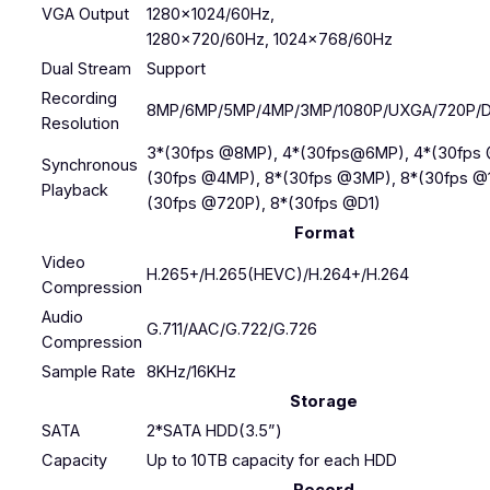
VGA Output
1280×1024/60Hz,
1280×720/60Hz, 1024×768/60Hz
Dual Stream
Support
Recording
8MP/6MP/5MP/4MP/3MP/1080P/UXGA/720P/D1
Resolution
3*(30fps @8MP), 4*(30fps@6MP), 4*(30fps 
Synchronous
(30fps @4MP), 8*(30fps @3MP), 8*(30fps @1
Playback
(30fps @720P), 8*(30fps @D1)
Format
Video
H.265+/H.265(HEVC)/H.264+/H.264
Compression
Audio
G.711/AAC/G.722/G.726
Compression
Sample Rate
8KHz/16KHz
Storage
SATA
2*SATA HDD(3.5”)
Capacity
Up to 10TB capacity for each HDD