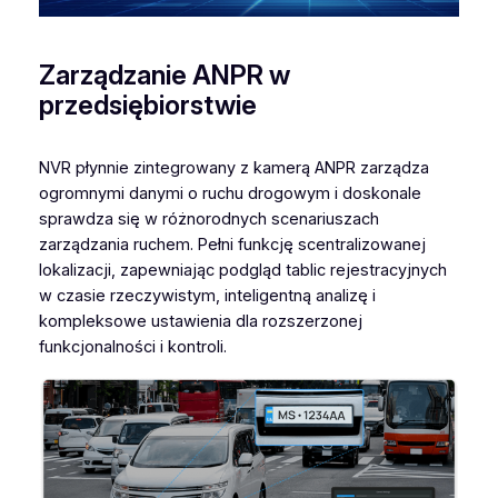
K
H
Zarządzanie ANPR w
.
2
przedsiębiorstwie
6
5
NVR płynnie zintegrowany z kamerą ANPR zarządza
﹢
ogromnymi danymi o ruchu drogowym i doskonale
P
sprawdza się w różnorodnych scenariuszach
r
zarządzania ruchem. Pełni funkcję scentralizowanej
o
lokalizacji, zapewniając podgląd tablic rejestracyjnych
N
w czasie rzeczywistym, inteligentną analizę i
V
kompleksowe ustawienia dla rozszerzonej
R
funkcjonalności i kontroli.
5
0
0
0
S
e