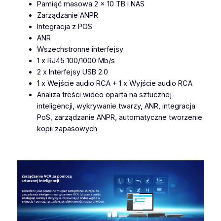
s
Pamięć masowa 2 x 10 TB i NAS
i
Zarządzanie ANPR
g
Integracja z POS
h
ANR
t
Wszechstronne interfejsy
8
1 x RJ45 100/1000 Mb/s
C
2 x Interfejsy USB 2.0
H
1 x Wejście audio RCA + 1 x Wyjście audio RCA
M
Analiza treści wideo oparta na sztucznej
S
inteligencji, wykrywanie twarzy, ANR, integracja
-
PoS, zarządzanie ANPR, automatyczne tworzenie
N
kopii zapasowych
5
0
0
8
-
N
E
4