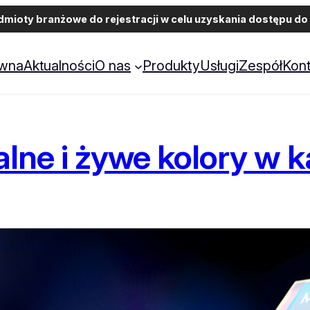
ioty branżowe do rejestracji w celu uzyskania dostępu do 
ówna
Aktualności
O nas
Produkty
Usługi
Zespół
Kont
lne i żywe kolory w k