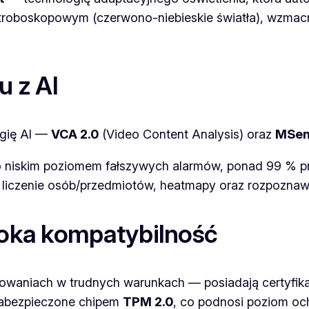
stroboskopowym (czerwono-niebieskie światła), wzmac
u z AI
gię AI —
VCA 2.0
(Video Content Analysis) oraz
MSen
o niskim poziomem fałszywych alarmów, ponad 99 % pr
k liczenie osób/przedmiotów, heatmapy oraz rozpoznaw
eroka kompatybilność
sowaniach w trudnych warunkach — posiadają certyfik
zabezpieczone chipem
TPM 2.0
, co podnosi poziom oc