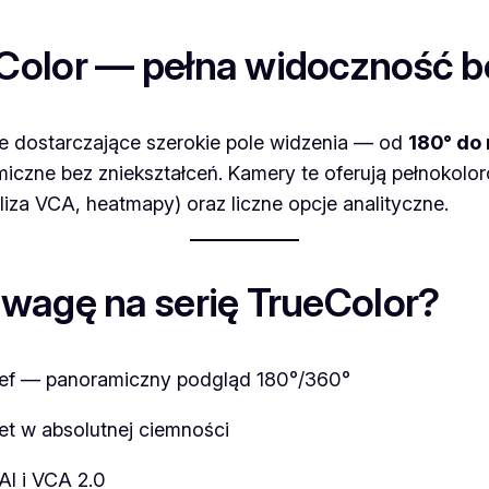
Color — pełna widoczność b
 dostarczające szerokie pole widzenia — od
180° do
iczne bez zniekształceń. Kamery te oferują pełnokol
iza VCA, heatmapy) oraz liczne opcje analityczne.
wagę na serię TrueColor?
ref — panoramiczny podgląd 180°/360°
et w absolutnej ciemności
 AI i VCA 2.0