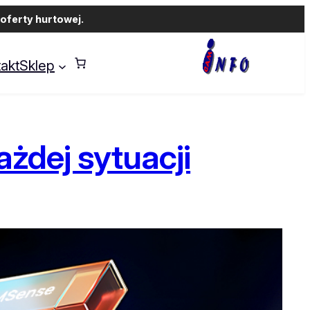
oferty hurtowej.
akt
Sklep
ażdej sytuacji