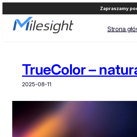
Zapraszamy podm
Przejdź
do
Strona gł
treści
TrueColor – natura
2025-08-11